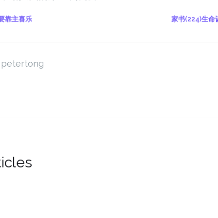
) 要靠主喜乐
家书(224)生
petertong
icles