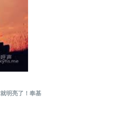
身就光明；”
睛就明亮了！奉基