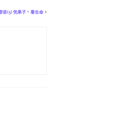
命谚语(5) 凭果子丶看生命