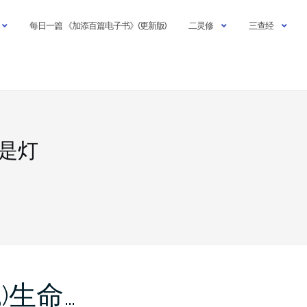
每日一篇 《加添百篇电子书》(更新版)
二灵修
三查经
睛是灯
3)生命…