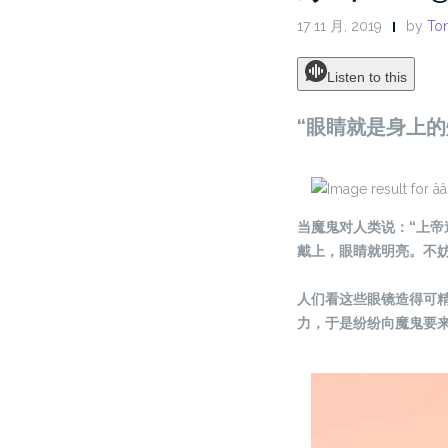
17 11 月, 2019
by
Ton
Listen to this
“眼睛就是身上的灯
当魔鬼对人类说：“上
戴上，眼睛就明亮。不妨
人们看这些眼镜造得可
力，于是纷纷向魔鬼要