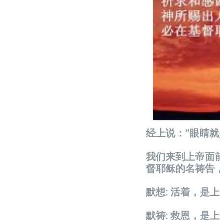
经上说：“眼
我们来到上帝面
督耶稣的名祷告，
默想: 活着，是
默祷: 救恩，是