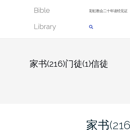
Skip
Bible
to
彩虹教会二十年读经见证
content
Library
家书(216)门徒(1)信徒
家书(21