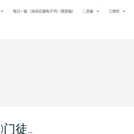
每日一篇 《加添百篇电子书》(更新版)
二灵修
三查经
6)门徒…