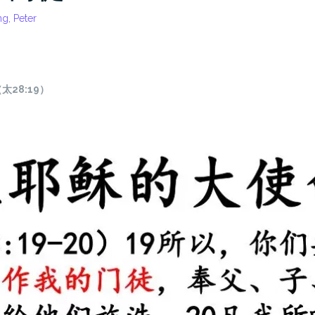
g, Peter
太28:19）