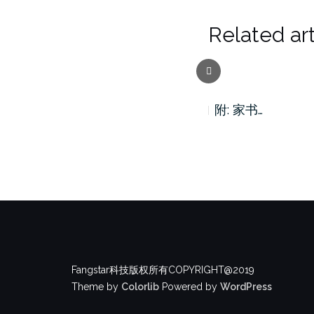
Related art
Previous
家书 92…
附: 家书…
Fangstar科技版权所有COPYRIGHT@2019
Theme by
Colorlib
Powered by
WordPress