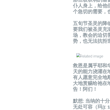
仆人身上，给他
个急切的需要，
五旬节圣灵的降
要我们被圣灵充
场，教会的迫切
势，也无法抗拒
救恩是属乎耶和
天的能力浇灌在
有人愿意完全地
大地赏赐给祂在
告！阿们！
默想: 当纳的十
无处可容（玛3: 