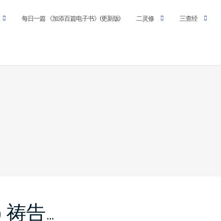
每日一篇 《加添百篇电子书》(更新版)
二灵修
三查经
9 祷告…