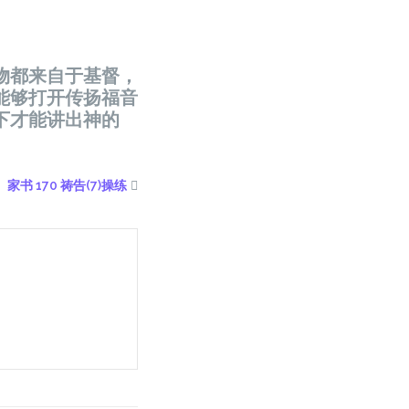
物都来自于基督，
能够打开传扬福音
下才能讲出神的
家书 170 祷告(7)操练