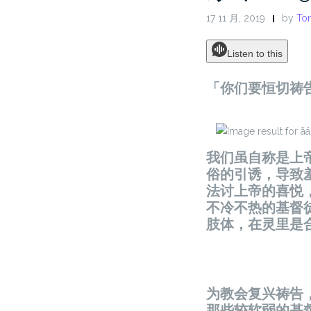
17 11 月, 2019
by
Ton
Listen to this
「你们要恒切祷告
我们虽自称是上
俗的引诱，导致
法讨上帝的喜悦
不冷不热的基督
肢体，在灵里是
为教会复兴祷告
那些较软弱的基