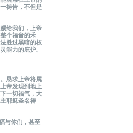
合一祷告，不但是
赏赐给我们，上帝
。整个福音的禾
无法胜过黑暗的权
圣灵能力的庇护。
主。恳求上帝将属
当上帝发现到地上
倾下一切福气，大
奉主耶稣圣名祷
倾福与你们，甚至