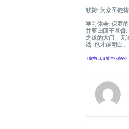
默祷: 为众圣徒
学习体会: 保
并要归回于基督
之道的大门。无
话, 也才能明白
家书 168 祷告(5)牺牲