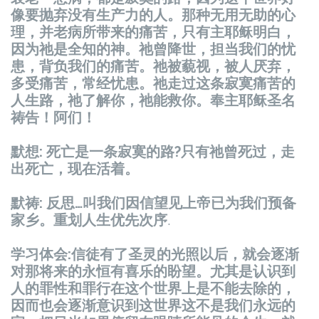
像要抛弃没有生产力的人。那种无用无助的心
理，并老病所带来的痛苦，只有主耶稣明白，
因为祂是全知的神。祂曾降世，担当我们的忧
患，背负我们的痛苦。祂被藐视，被人厌弃，
多受痛苦，常经忧患。祂走过这条寂寞痛苦的
人生路，祂了解你，祂能救你。奉主耶稣圣名
祷告！阿们！
默想: 死亡是一条寂寞的路?只有祂曾死过，走
出死亡，现在活着。
默祷: 反思…叫我们因信望见上帝已为我们预备
家乡。重划人生优先次序
.
学习体会:信徒有了圣灵的光照以后，就会逐渐
对那将来的永恒有喜乐的盼望。尤其是认识到
人的罪性和罪行在这个世界上是不能去除的，
因而也会逐渐意识到这世界这不是我们永远的