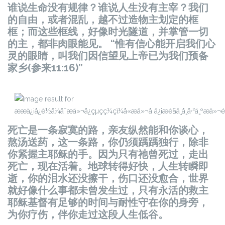
谁说生命没有规律？谁说人生没有主宰？我们
的自由，或者混乱，越不过造物主划定的框
框；而这些框线，好像时光隧道，并掌管一切
的主，都非肉眼能见。 “惟有信心能开启我们心
灵的眼睛，叫我们因信望见上帝已为我们预备
家乡(参来11:16)”
死亡是一条寂寞的路，亲友纵然能和你谈心，
熬汤送药，这一条路，你仍须踽踽独行，除非
你紧握主耶稣的手。因为只有祂曾死过，走出
死亡，现在活着。地球转得好快，人生转瞬即
逝，你的泪水还没擦干，伤口还没愈合，世界
就好像什么事都未曾发生过，只有永活的救主
耶稣基督有足够的时间与耐性守在你的身旁，
为你疗伤，伴你走过这段人生低谷。