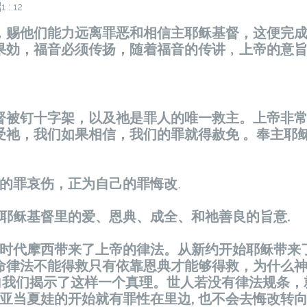
，赐他们能力远离罪恶和相信主耶稣基督，这便完
果効，福音必须传扬，随着福音的传讲﹐上帝的
督被钉十字架，以及祂是罪人的唯一救主。上帝非
受祂，我们如果相信，我们的罪就得赦免 。奉主耶
己的罪哀伤，正为自己的罪悔改
.
在耶稣基督里的爱、恩典、成全、和祂善良的旨意.
旧约时代摩西带来了上帝的律法。从新约开始耶稣带来
命律法不能得救只有依靠恩典才能够得救，为什么
里向我们揭示了这样一个真理。世人若没有律法规条，
从亚当夏娃的开始就有罪性在里边, 也不会去悔改转