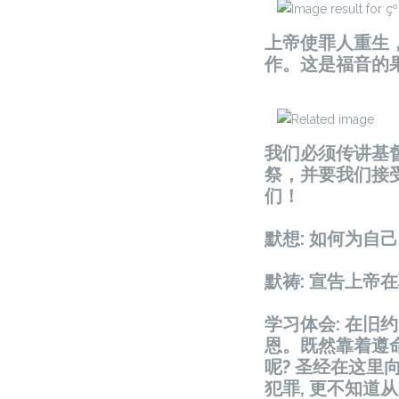
上帝使罪人重生
作。这是福音的
我们必须传讲基
祭，并要我们接
们！
默想: 如何为自
默祷: 宣告上帝
学习体会: 在
恩。既然靠着遵
呢? 圣经在这
犯罪, 更不知道