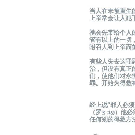
当人在未被重生
上帝常会让人犯
祂会先带给个人
管有以上的一切
咐召人到上帝面
有些人失去这罪
治，但没有真正
们﹐使他们对永
罪。开始为得救
经上说”罪人必
（罗3 :19）
任何别的得救