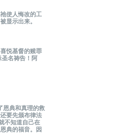
成祂使人悔改的工
意旨被显示出来。
常喜悦基督的赎罪
稣圣名祷告！阿
了恩典和真理的救
神还要先颁布律法
就不知道自己在
向恩典的福音。因