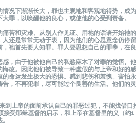
的情况下渐渐长大，罪也主观地和客观地得势，成
下大罪，以唤醒他的良心，或使他的心受到责备。
的痛苦和灾难、从别人作见证、用祂的话语开始祂
，人还是常常无动于衷，因为他们的心思意念仍停
前，祂首先要人知罪。罪人要思想自己的罪孽，在
恶感，由于他被他自己的私慾麻木了对罪的觉悟。
的悔改。因此他们被导致一种虚假的与上帝和好的
恒的命运发生极大的恐惧。感到悲伤和羞愧。害怕
祷告，不再犯罪，尽可能过个良善的生活。他们的
须来到上帝的面前承认自己的罪恶过犯，不能找借口
他必须接受耶稣基督的启示﹐和上帝在基督里的义（约1 :
方法。