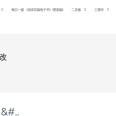
每日一篇 《加添百篇电子书》(更新版)
二灵修
三查经
悔改
 &#…