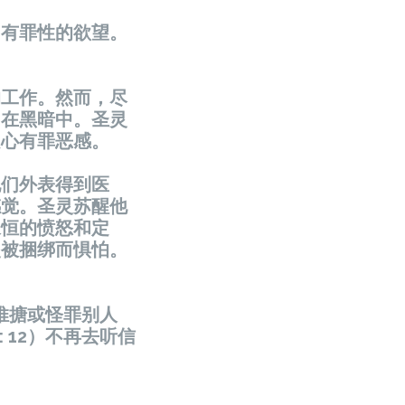
为有罪性的欲望。
的工作。然而，尽
留在黑暗中。圣灵
良心有罪恶感。
他们外表得到医
感觉。圣灵苏醒他
永恒的愤怒和定
灵被捆绑而惧怕。
推搪或怪罪别人
 12）不再去听信