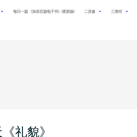
每日一篇 《加添百篇电子书》(更新版)
二灵修
三查经
天《礼貌》