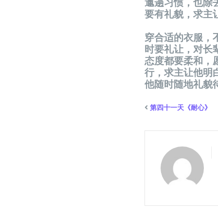
邋遢
习惯
，也除
要有礼貌，求主
穿合适的衣服，
时
要礼
让
，
对长
态
度都要柔和，
行，求主
让
他明
他随
时
随地礼貌
第四十一天《耐心》