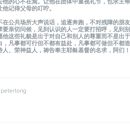
去他的心不在焉。
让
他在
团
体中重
视
礼
节
，也求主
让
他
记
得父母的叮
咛
。
不在公共
场
所大声
说话
，追逐奔跑，不
对
残障的朋
辈
要
亲
切
问
候，
见
到
认识
的人一定要打招呼，
见
到
愿他
这
些礼貌是出于
对
自己和别人的尊重而不是出
白，凡事都可行但不都有益
处
，凡事都可做但不都
待人、荣神益人，祷告奉主耶
稣
基督的名求，阿
们
petertong