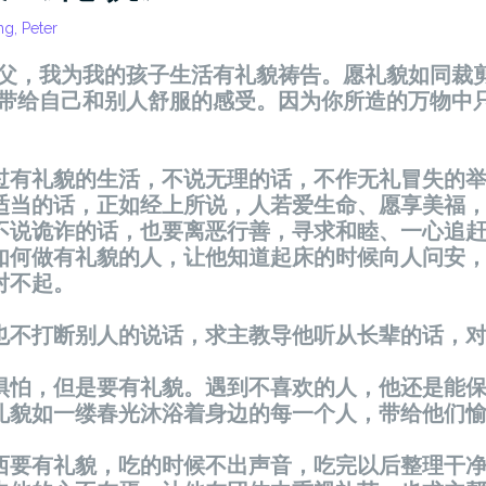
g, Peter
父，我
为
我的孩子生活有礼貌祷告。愿礼貌如同裁
带给
自己和别人舒服的感受。因
为
你所造的万物中
过
有礼貌的生活，不
说
无理的
话
，不作无礼冒失的
适当的
话
，正如
经
上所
说
，人若
爱
生命、愿享美福
不
说诡诈
的
话
，也要离
恶
行善，
寻
求和睦、一心追
如何做有礼貌的人，
让
他知道起床的
时
候向人
问
安
对
不起。
也不打断别人的
说话
，求主教
导
他听从
长辈
的
话
，
惧怕，但是要有礼貌。遇到不喜
欢
的人，他
还
是能
礼貌如一
缕
春光沐浴着身
边
的每一个人，
带给
他
们
西要有礼貌，吃的
时
候不出声音，吃完以后整理干