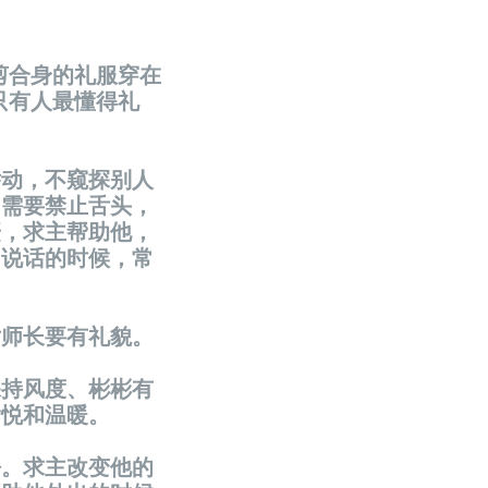
剪合身的礼服穿在
只有人最懂得礼
举动
，不
窥
探别人
，需要禁止舌
头
，
赶，求主帮助他，
，
说话
的
时
候，常
对师长
要有礼貌。
保持
风
度、彬彬有
愉悦和温暖。
净
。求主改
变
他的