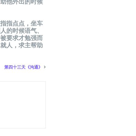
帮助他外出的
时
候
友指指点点，坐
车
别人的
时
候
语
气、
于被要求才勉强而
造就人，求主帮助
！
第四十三天《沟通》