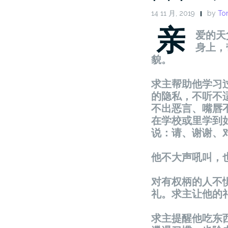
14 11 月, 2019
by
Ton
亲
爱
的天
身上，
貌。
求主帮助他学
习
的
隐
私，不听不
不出
恶
言、嘴唇
在学校或里学到
说
：
请
、
谢谢
、
他不大声吼叫，
对
有权柄的人不
礼。求主
让
他的
求主提醒他吃
东