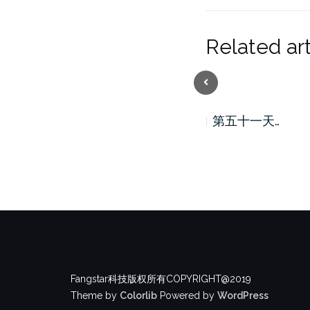
Related art
Previous
第五十二天…
第五十一天…
Fangstar科技版权所有COPYRIGHT@2019
Theme by
Colorlib
Powered by
WordPress