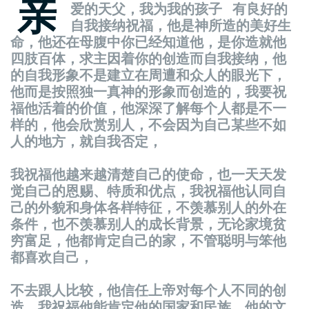
亲
爱
的天父，我
为
我的孩子
有良好的
自我接
纳
祝福，他是神所造的美好生
命，他
还
在母腹中你已
经
知道他，是你造就他
四肢百体，求主因着你的
创
造而自我接
纳
，他
的自我形象不是建立在周遭和众人的眼光下，
他而是按照独一真神的形象而
创
造的，我要祝
福他活着的价
值
，他深深了解每个人都是不一
样
的，他会欣
赏
别人，不会因
为
自己某些不如
人的地方，就自我否定，
我祝福他越来越清楚自己的使命，也一天天
发
觉
自己的恩
赐
、特
质
和
优
点，我祝福他
认
同自
己的外貌和身体各
样
特征，不羡慕别人的外在
条件，也不羡慕别人的成
长
背景，无
论
家境
贫
穷
富足，他都肯定自己的家，不管
聪
明与笨他
都喜
欢
自己，
不去跟人比
较
，他信任上帝
对
每个人不同的
创
造，我祝福他能肯定他的国家和民族、他的文