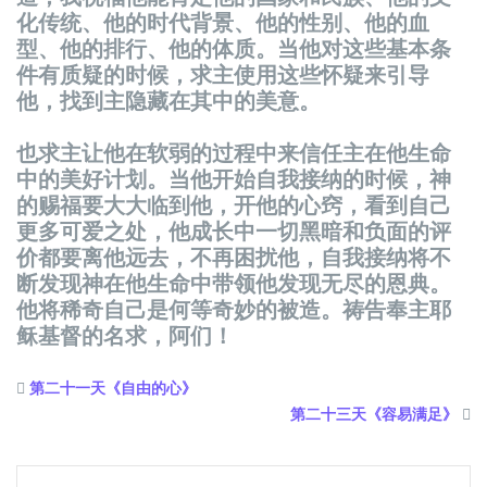
化
传统
、他的
时
代背景、他的性别、他的血
型、他的排行、他的体
质
。当他
对这
些基本条
件有
质
疑的
时
候，求主使用
这
些
怀
疑来引
导
他，找到主
隐
藏在其中的美意。
也求主
让
他在
软
弱的
过
程中来信任主在他生命
中的美好
计
划。当他开始自我接
纳
的
时
候，神
的
赐
福要大大
临
到他，开他的心
窍
，看到自己
更多可
爱
之
处
，他成
长
中一切黑暗和
负
面的
评
价都要离他
远
去，不再困
扰
他，自我接
纳
将不
断
发现
神在他生命中
带领
他
发现
无尽的恩典。
他将稀奇自己是何等奇妙的被造。祷告奉主耶
稣
基督的名求，阿
们
！
第二十一天《自由的心》
第二十三天《容易满足》