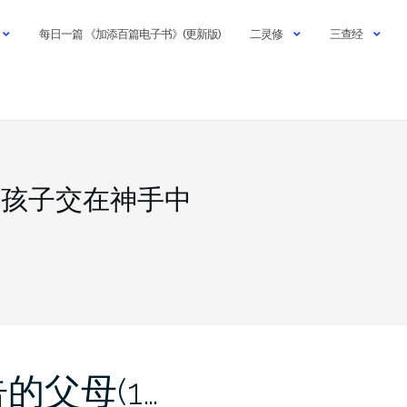
每日一篇 《加添百篇电子书》(更新版)
二灵修
三查经
把孩子交在神手中
的父母(1…