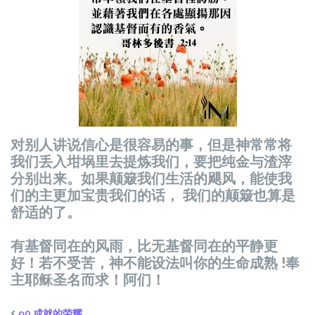
对别人讲说信心是很容易的事，但是神常常将
我们丢入坩埚里去提炼我们，要把纯金与渣滓
分别出来。如果颠簸我们生活的飓风，能使我
们的主更加宝贵我们的话， 我们的颠簸也算是
舒适的了。
有基督同在的风雨，比无基督同在的平静更
好！若不受苦，神不能设法叫你的生命成熟 !
奉
主耶稣圣名而求！阿们！
90.成就的荣耀