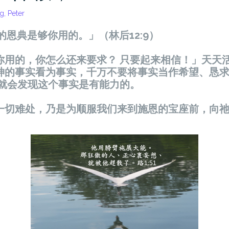
g, Peter
的恩典是够你用的。」（林后12:9）
你用的，你怎么还来要求？ 只要起来相信！」天天
神的事实看为事实，千万不要将事实当作希望、恳
你就会发现这个事实是有能力的。
一切难处，乃是为顺服我们来到施恩的宝座前，向