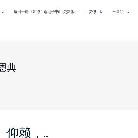
每日一篇 《加添百篇电子书》(更新版)
二灵修
三查经
恩典
近、仰赖，…