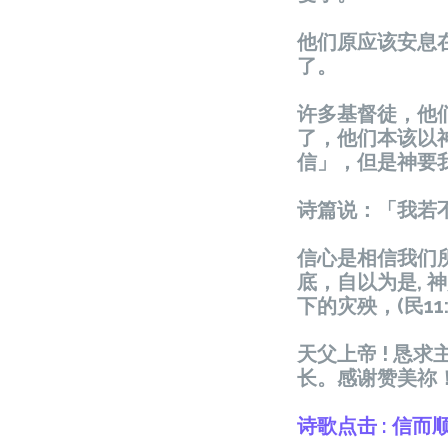
他们原应该安息
了。
许多基督徒，他
了，他们本该以
信」，但是神要
诗篇说：「我若不
信心是相信我们
底，自以为是,
下的灾殃，(民11:
天父上帝 ! 恳
长。感谢赞美祢
诗歌点击 : 信而顺