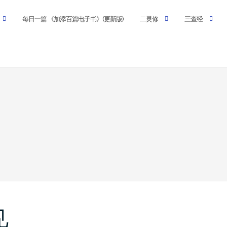
每日一篇 《加添百篇电子书》(更新版)
二灵修
三查经
见