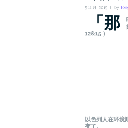
5 11 月, 2019
by
Tong
「那
12&15 ）
以色列人在环境顺
变了。