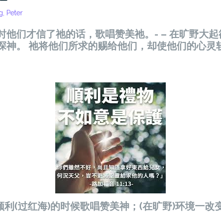
, Peter
时他们才信了祂的话，歌唱赞美祂。- – 在旷野大
探神。 祂将他们所求的赐给他们，却使他们的心灵软
利(过红海)的时候歌唱赞美神；(在旷野)环境一改