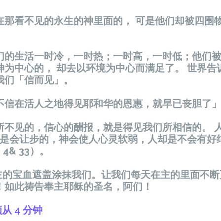
在那看不见的永生的神里面的， 可是他们却被四围
们的生活一时冷，一时热；一时高，一时低；他们
神为中心的， 却去以环境为中心而
满足了。 世界告
我们「信而见」。
信在活人之地得见耶和华的恩惠，就早已丧胆了」 （
所不见的，信心的酬报，就是得见我们所相信的。 
 神是会让步的，神会使人心灵软弱，人却是不会有好
 4& 33）。
求主的宝血遮盖涂抹我们。让我们每天在主的里面不断
！如此祷告奉主耶稣的圣名，阿们！
从 4 分钟