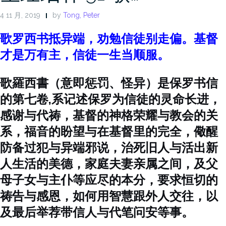
4 11 月, 2019
by
Tong, Peter
歌罗西书抵异端，劝勉信徒别走偏。基督
才是万有主，信徒一生当顺服。
歌羅西書（意即惩罚、怪异）是保罗书信
的第七卷,系记述保罗为信徒的灵命长进，
感谢与代祷，基督的神格荣耀与教会的关
系，福音的盼望与在基督里的完全，儆醒
防备过犯与异端邪说，治死旧人与活出新
人生活的美德，家庭夫妻亲属之间，及父
母子女与主仆等应尽的本分，要求恒切的
祷告与感恩，如何用智慧跟外人交往，以
及最后举荐带信人与代笔问安等事。