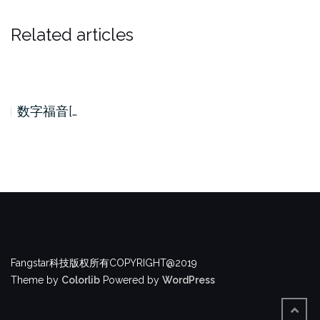
Related articles
数字福音[…
Fangstar科技版权所有COPYRIGHT@2019
Theme by
Colorlib
Powered by
WordPress