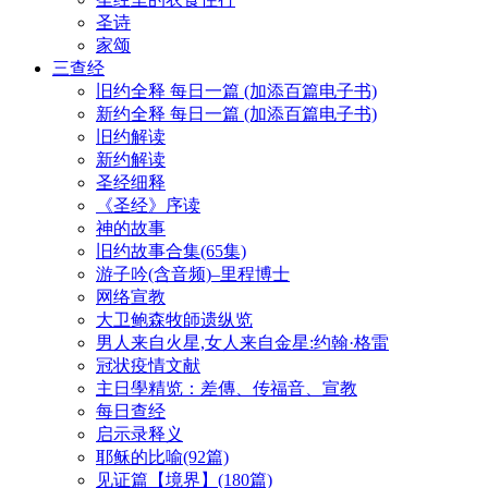
圣诗
家颂
三查经
旧约全释 每日一篇 (加添百篇电子书)
新约全释 每日一篇 (加添百篇电子书)
旧约解读
新约解读
圣经细释
《圣经》序读
神的故事
旧约故事合集(65集)
游子吟(含音频)–里程博士
网络宣教
大卫鲍森牧師遗纵览
男人来自火星,女人来自金星:约翰·格雷
冠状疫情文献
主日學精览：差傳、传福音、宣教
每日查经
启示录释义
耶稣的比喻(92篇)
见证篇【境界】(180篇)