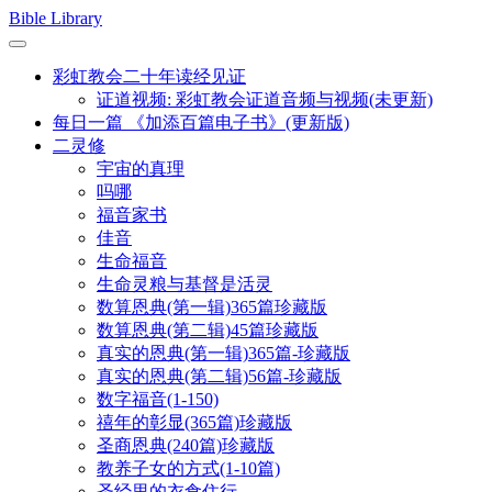
Skip
Bible Library
to
content
彩虹教会二十年读经见证
证道视频: 彩虹教会证道音频与视频(未更新)
每日一篇 《加添百篇电子书》(更新版)
二灵修
宇宙的真理
吗哪
福音家书
佳音
生命福音
生命灵粮与基督是活灵
数算恩典(第一辑)365篇珍藏版
数算恩典(第二辑)45篇珍藏版
真实的恩典(第一辑)365篇-珍藏版
真实的恩典(第二辑)56篇-珍藏版
数字福音(1-150)
禧年的彰显(365篇)珍藏版
圣商恩典(240篇)珍藏版
教养子女的方式(1-10篇)
圣经里的衣食住行