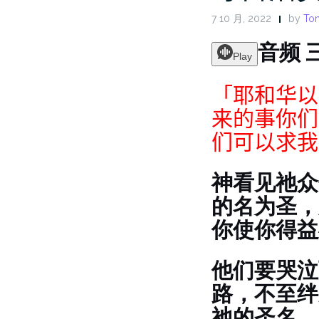
7 10 月, 2022
by
Ton
音频 
Play
「耶和华以
来的事你们
们可以求我
神看见祂众
的名为圣，
你使你得益
他们要哭泣
路，不至绊
祂的圣名，