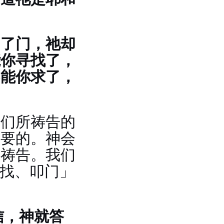
叩了门，祂却
能你寻找了，
不能你求了，
我们所祷告的
需要的。神会
的祷告。我们
寻找、叩门」
信，神就答