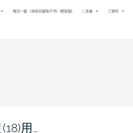
每日一篇 《加添百篇电子书》(更新版)
二灵修
三查经
18)用…