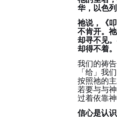
华，以色列
祂说，《叩
不肯开。祂
却寻不见。
却得不着。
我们的祷告
「给」我们
按照祂的主
若要与与神
过着依靠神
信心是认识