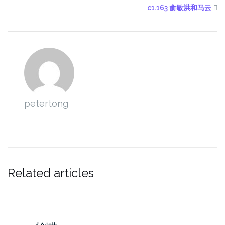
c1.163 俞敏洪和马云
petertong
Related articles