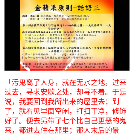
「污鬼离了人身，就在无水之地，过来
过去，寻求安歇之处，却寻不着。于是
说，我要回到我所出来的屋里去；到
了，就看见里面空闲，打扫干净，修饰
好了。便去另带了七个比自己更恶的鬼
来，都进去住在那里；那人末后的景