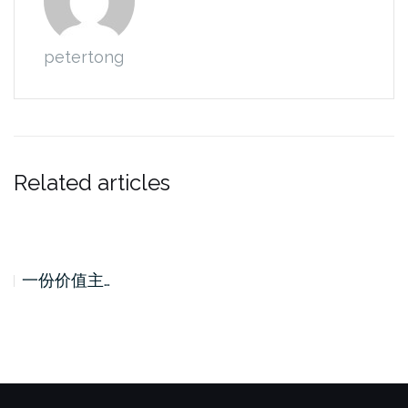
petertong
Related articles
一份价值主…