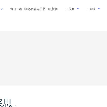
每日一篇 《加添百篇电子书》(更新版)
二灵修
三查经
 深思…