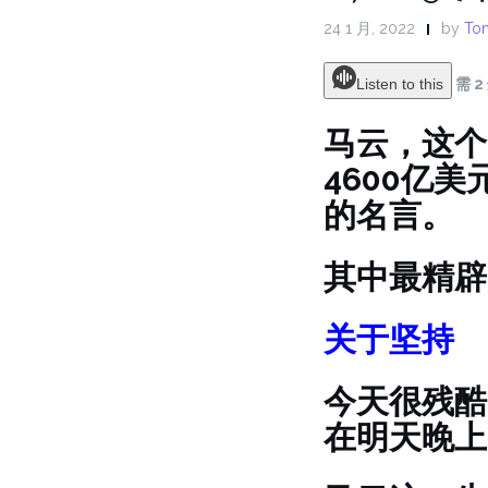
24 1 月, 2022
by
Ton
Listen to this
需 2
马云，这个
4600亿
的名言。
其中最精辟
关于坚持
今天很残酷
在明天晚上