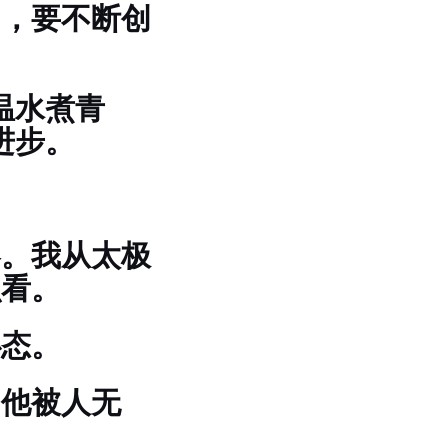
司，要不断创
温水煮青
进步。
容。我从太极
么看。
心态。
，他被人无