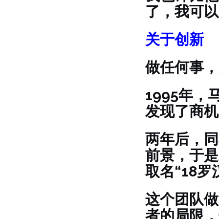
了，我可以
关于创新
做任何事，
1995年
发现了商机
两年后，同
前景，于是
取名“18
这个团队做
者的局限，