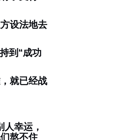
想方设法地去
持到“成功
难，就已经战
别人幸运，
他们熬不住