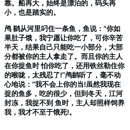
靠。船再大，始终是漂泊的，码头再
小，也是踏实的。
鸬 鹚从河里叼住一条鱼，鱼说：“你如
果肚子饿，我宁愿让你吃了，可你辛苦
半天，结果自己只能吃一小部分，大部
分都被你的主人拿走了。而且你的主人
在你捉鱼时 怕你吃了，还用铁丝勒住你
的喉咙，太残忍了!”鸬鹚听了，毫不动
心地说：“我不会上你的当!虽然我现在
捉的鱼多，吃的很少，但到冬天，江河
封冻，我捉不到 鱼时，主人却照样饲养
我，我才不至于饿死!。