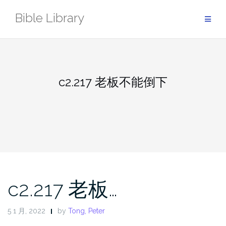
Skip
Bible Library
to
content
c2.217 老板不能倒下
c2.217 老板…
5 1 月, 2022
by
Tong, Peter