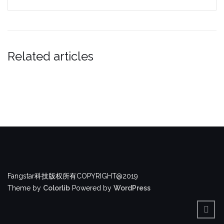
Related articles
Fangstar科技版权所有COPYRIGHT@2019
Theme by
Colorlib
Powered by
WordPress
BACK