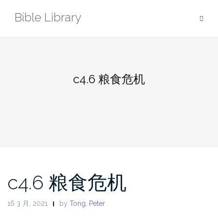
Skip
Bible Library
to
content
c4.6 粮食危机
c4.6 粮食危机
16 3 月, 2021
by
Tong, Peter