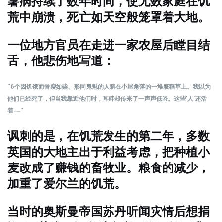
薯病持续了数年时间，使无数家庭在饥
荒中崩溃，死亡如天空般笼罩着大地。
一位地方官员在走进一家农屋后瞠目结
舌，他悲伤地写道：
“6个因饥饿而骨瘦如柴、形同鬼魅的人躺在小屋角落的一堆脏稻草上。我以为
他们已经死了，但当我靠近他们时，耳畔却传来了一声声低吟。这些‘人’还活
着……”
讽刺的是，在饥荒发生的第二年，多数
英国的大地主出于利益考虑，把种植小
麦改成了赚钱的畜牧业。粮食的减少，
加重了爱尔兰的饥荒。
当时的奥斯曼帝国苏丹听闻灾情后想捐