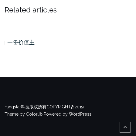
Related articles
一份价值主…
Fangstar科技版权所有COPYRIGHT@2019
Theme by
Colorlib
Powered by
WordPress
BACK