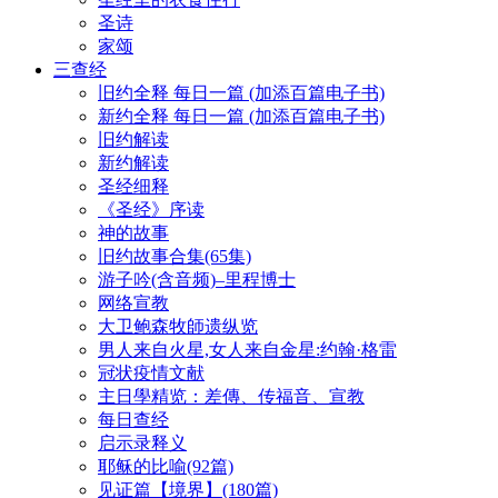
圣诗
家颂
三查经
旧约全释 每日一篇 (加添百篇电子书)
新约全释 每日一篇 (加添百篇电子书)
旧约解读
新约解读
圣经细释
《圣经》序读
神的故事
旧约故事合集(65集)
游子吟(含音频)–里程博士
网络宣教
大卫鲍森牧師遗纵览
男人来自火星,女人来自金星:约翰·格雷
冠状疫情文献
主日學精览：差傳、传福音、宣教
每日查经
启示录释义
耶稣的比喻(92篇)
见证篇【境界】(180篇)