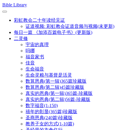
Skip
Bible Library
to
content
彩虹教会二十年读经见证
证道视频: 彩虹教会证道音频与视频(未更新)
每日一篇 《加添百篇电子书》(更新版)
二灵修
宇宙的真理
吗哪
福音家书
佳音
生命福音
生命灵粮与基督是活灵
数算恩典(第一辑)365篇珍藏版
数算恩典(第二辑)45篇珍藏版
真实的恩典(第一辑)365篇-珍藏版
真实的恩典(第二辑)56篇-珍藏版
数字福音(1-150)
禧年的彰显(365篇)珍藏版
圣商恩典(240篇)珍藏版
教养子女的方式(1-10篇)
圣经里的衣食住行