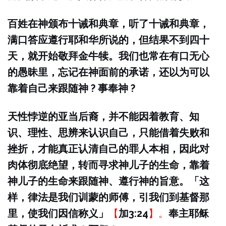
百姓在神颁布十诫和典章，听了十诫和典章，
满口答应遵行耶和华所说的，但结果不到四十
天，就开始敬拜金牛犊。我们也常在有口无心
的愚昧里，忘记在神面前的承诺，还以为可以
靠着自己来跟随神 ? 事奉神 ?
天性悖逆的亚当后裔，并不能因着教育、知
识、理性、思辨来认识自己，只能借着失败和
挫折，才能真正认清自己的罪人本相，因此对
肉体彻底绝望，转而寻求神儿子的生命，靠着
神儿子的生命来跟随神、遵行神的旨意。「这
样，律法是我们训蒙的师傅，引我们到基督那
里，使我们因信称义」
【
加3:24
】。
奉主耶稣