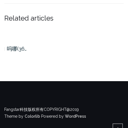
Related articles
吗哪(36…
Fangstar科技版权所有COPYRIGHT@2019
Theme by
Colorlib
Powered by
WordPress