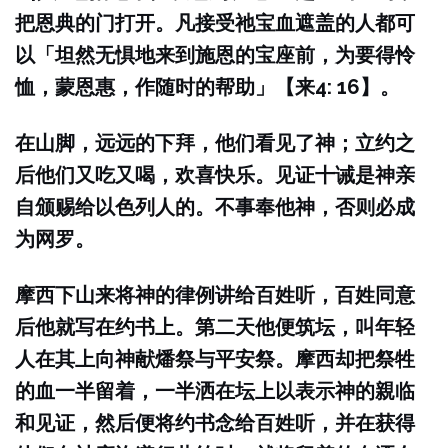
把恩典的门打开。凡接受祂宝血遮盖的人都可
以「坦然无惧地来到施恩的宝座前，为要得怜
恤，蒙恩惠，作随时的帮助」【来4: 16】。
在山脚，远远的下拜，他们看见了神；立约之
后他们又吃又喝，欢喜快乐。见证十诫是神亲
自颁赐给以色列人的。不事奉他神，否则必成
为网罗。
摩西下山来将神的律例讲给百姓听，百姓同意
后他就写在约书上。第二天他便筑坛，叫年轻
人在其上向神献燔祭与平安祭。摩西却把祭牲
的血一半留着，一半洒在坛上以表示神的親临
和见证，然后便将约书念给百姓听，并在获得