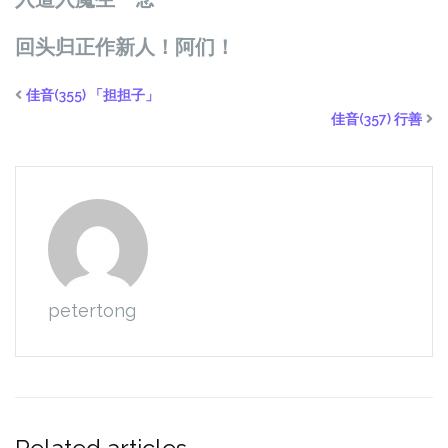
回
头归
正作新人！阿
们
！
佳音(355) 「担担子」
佳音(357) 行善
petertong