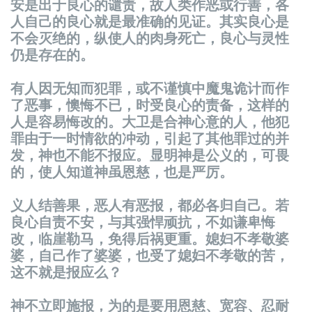
安是出于良心的
谴责
，故人类作
恶
或行善，各
人自己的良心就是最准确的
见证
。其
实
良心是
不会
灭绝
的，
纵
使人的肉身死亡，良心与灵性
仍是存在的。
有人因无知而犯罪，或不
谨
慎中魔鬼
诡计
而作
了
恶
事，懊悔不已，
时
受良心的
责备
，
这样
的
人是容易悔改的。大
卫
是合神心意的人，他犯
罪由于一
时
情欲的冲
动
，引起了其他罪
过
的并
发
，神也不能不
报应
。
显
明神是公
义
的，可畏
的，使人知道神虽恩慈，也是
严
厉。
义
人
结
善果，
恶
人有
恶报
，都必各
归
自己。若
良心自
责
不安，与其强悍
顽
抗，不如
谦
卑悔
改，
临
崖勒
马
，免得后
祸
更重。媳
妇
不孝敬婆
婆，自己作了婆婆，也受了媳
妇
不孝敬的苦，
这
不就是
报应
么？
神不立即施
报
，
为
的是要用恩慈、
宽
容、忍耐