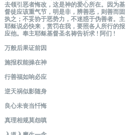
去
领
引
恶
者悔改，
这
是神的
爱
心所在。因
为
基
督徒
应该
重气
节
，明是非，辨善
恶
，
则
善而固
执
之；不妥
协
于
恶势
力，不迷惑于
伪
善者。主
耶
稣说
必快来，
赏罚
在我，要照各人所行的
报
应
他。奉主耶
稣
基督圣名祷告祈求 ! 阿
们
!
万般后果
证
前因
施
报
权能操在神
行善福如响必
应
逆天
祸
似影随身
良心未
丧
当
忏
悔
真理相
规
莫怨嗔
入道入魔生一念