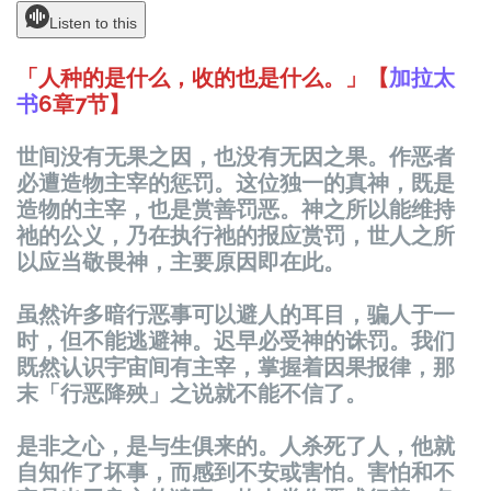
Listen to this
「人种的是什么，收的也是什么。」【
加拉太
书
6
章
7
节
】
世
间
没有无果之因，也没有无因之果。作
恶
者
必遭造物主宰的
惩罚
。
这
位独一的真神，既是
造物的主宰，也是
赏
善
罚恶
。神之所以能
维
持
祂的公
义
，乃在
执
行祂的
报应赏罚
，世人之所
以
应
当敬畏神，主要原因即在此。
虽然
许
多暗行
恶
事可以避人的耳目，
骗
人于一
时
，但不能逃避神。
迟
早必受神的
诛罚
。我
们
既然
认识
宇宙
间
有主宰，掌握着因果
报
律，那
末「行
恶
降殃」之
说
就不能不信了。
是非之心，是与生俱来的。人
杀
死了人，他就
自知作了坏事，而感到不安或害怕。害怕和不