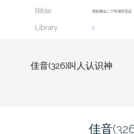
Skip
Bible
to
彩虹教会二十年读经见证
content
Library
佳音(326)叫人认识神
佳音(32