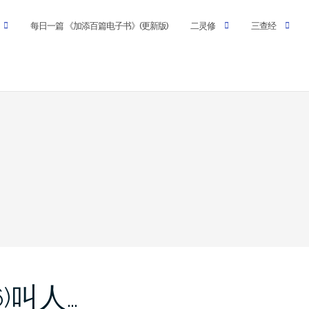
每日一篇 《加添百篇电子书》(更新版)
二灵修
三查经
6)叫人…