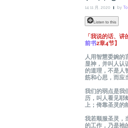
14 11 月, 2020
by
To
Listen to this
「我说的话、讲
前书
2
章
4
节
】
人用智慧委婉的
显神，并叫人认
的道理，不是人
筋和心思，而应
我们的弱点是我
历，叫人看见耶
上；倚靠圣灵的
我若顺服圣灵，
的工作，乃是祂