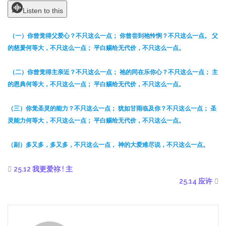
Listen to this
（一）你曾
觉
得父
爱
心？不只
这
么一点； 你曾
尝
到祂怜
悯
？不只
这
么一点。 父
的慈爰何等大，不只
这
么一点； 平白
赐给
无代价，不只
这
么一点。
（二）你曾
觉
得主
亲
近？不只
这
么一点； 祂的同在
乐
你心？不只
这
么一点； 主
的恩典何等大，不只
这
么一点； 平白
赐给
无代价，不只
这
么一点。
（三）你觉圣灵的能力？不只这么一点； 犹如甘雨临及你？不只这么一点； 圣
灵能力何等大，不只这么一点； 平白赐给无代价，不只这么一点。
（副）多又多，多又多，不只这么一点， 神的大爱难尽说，不只这么一点。
25.12 我更爱祢 ! 主
25.14 应许