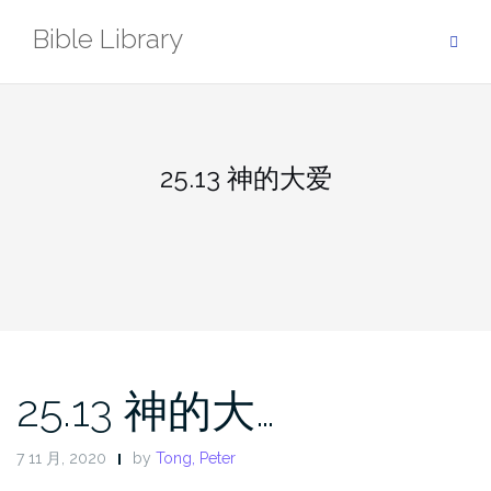
Skip
Bible Library
to
content
25.13 神的大爱
25.13 神的大…
7 11 月, 2020
by
Tong, Peter