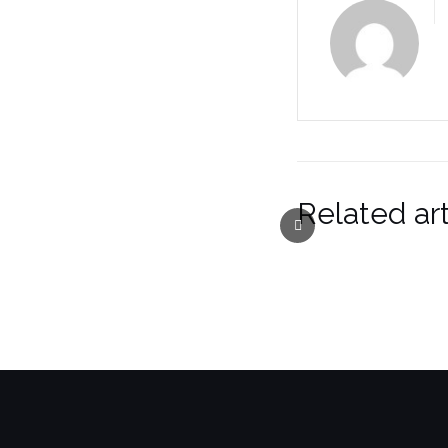
Related art
Previous