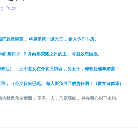
g, Peter
辰”忽然潜至， 将晨星第一道光芒， 射入你
们
心房。
等候“那日子”？ 并向那荣耀之日的主， 今就效忠臣服。
来迎）， 五个童女在外哀哭切
齿
， 另五个，却
欢
赴羔羊婚宴！
再， （公
义
日
头
已
现
） 每人要
负
自己的
责
任啊！（散文
诗
体
译
）
凭信我
见
救主荣面； 不
见
一人，只
见
耶
稣
， 并在我心刻下永
约
。