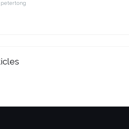
petertong
icles