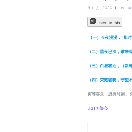
6 11 月, 2020
by
Ton
Listen to this
（一）
长
夜漫漫，“那
时
（二）黑夜已深，
谁
来
（三）白昼将近，（新郎
（四）荣耀破
晓
，守望不
何等喜
乐
，恩典
时
刻， 
21.3 信心