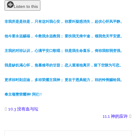
Listen to this
非我所是是祢是， 只有
这
叫我心安， 祢爱叫疑惑消失， 起伏心怀风平静。
他今要永远赐福， 今救我永远救我； 要扶我无倚中途， 领我危关平安渡。
主我的对祢认识， 心满平安口歌唱； 祢是我生命喜乐， 倚祢我软弱变强。
我
是
缺饥渴心怀， 焦慕难寻的甘甜； 恋人逐渐
他
离开，留下空隙为可恋。
更求祢时刻启迪，
多
祢荣擢主我神； 更在于恩典能力， 祢的怜悯赐给我。
奉主颂赞荣耀神! 阿们 !
10.3 没有血与坛
11.1 神的应许