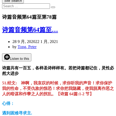
Site Search
Search
Search
for:
诗篇音频第64篇至第78篇
诗篇音频第64篇至…
28 9 月, 2020
22 1 月, 2021
by
Tong, Peter
Listen to this
诗篇共有一百五，各样圣诗样样有。若把诗篇都记住，灵性必
然大进步
51.
经文:
神啊，我哀叹的时候，求你听我的声音！求你保护
我的性命，不受仇敌的惊恐！求你把我隐藏，使我脱离作恶之
人的暗谋和作孽之人的扰乱。
【
诗篇 64
篇
:1-2
节】
心得：
遇到困难寻求主.