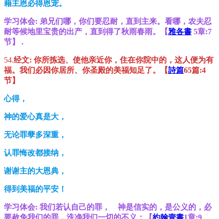
藉主恩必得恩宠。
学习体会:
弟兄们哪，你们要忍耐，直到主来。看哪，农夫忍
耐等候地里宝贵的出产，直到得了秋雨春雨。【
雅各書
5
章
:7
节
】 .
54.
经文:
你所拣选、使他亲近你，住在你院中的，这人便为有
福。我们必因你居所、你圣殿的美福知足了。【
詩篇
65
篇
:4
节
】
心得，
神的爱心真是大，
无论罪孽多深重，
认罪悔改都接纳，
谢谢主的大恩典，
得到美福的平安！
学习体会:
我们若认自己的罪， 神是信实的，是公义的，必
要赦免我们的罪，洗净我们一切的不义；【
約翰壹書
1
章
:9