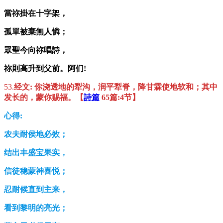
當
祢
掛在十字架，
孤單被棄無人憐；
眾聖今向
祢
唱詩，
祢
則高升到父前。
阿们
!
53.
经文:
你浇透地的犁沟，润平犁脊，降甘霖使地软和；其中
发长的，蒙你赐福。【
詩篇
65
篇
:4
节
】
心得:
农夫耐侯地必效；
结出丰盛宝果实，
信徒稳蒙神喜悦；
忍耐候直到主来，
看到黎明的亮光；