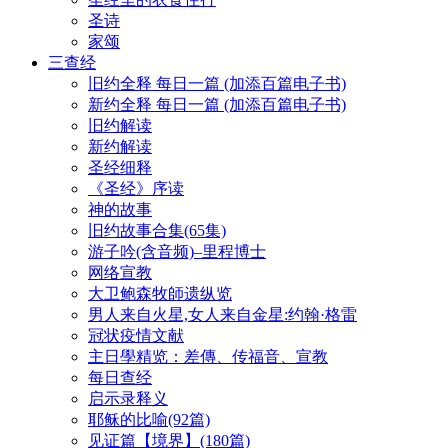
圣诗
家颂
三查经
旧约全释 每日一篇 (加添百篇电子书)
新约全释 每日一篇 (加添百篇电子书)
旧约解读
新约解读
圣经细释
《圣经》序读
神的故事
旧约故事合集(65集)
游子吟(含音频)–里程博士
网络宣教
大卫鲍森牧師遗纵览
男人来自火星,女人来自金星:约翰·格雷
冠状疫情文献
主日學精览：差傳、传福音、宣教
每日查经
启示录释义
耶稣的比喻(92篇)
见证篇【境界】(180篇)