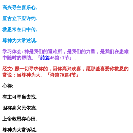
高兴寻主喜乐心,
亘古立下应许约.
救恩常在口中传,
尊神为大常述说.
学习体会:
神是我们的避难所，是我们的力量，是我们在患难
中随时的帮助。『
詩篇
46
篇
: 1
节
』
.
经文:
愿一切寻求你的，因你高兴欢喜，愿那些喜爱你救恩的
常说：当尊神为大。『诗篇70篇4节』
心得
:
有主可
寻
当去
找.
因祢高兴民依
靠.
上帝救恩存心
田.
尊神
为
大常
诉
说.