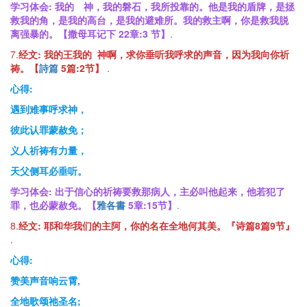
学习体会:
我的 神，我的磐石，我所投靠的。他是我的盾牌，是拯
救我的角，是我的高台，是我的避难所。我的救主啊，你是救我脱
离强暴的。【撒母耳记下 22
章
:3
节
】
.
7.
经文:
我的王我的 神啊，求你垂听我呼求的声音，因为我向你祈
祷。【
詩篇
5
篇
:2
节
】
.
心得:
遇到难事呼求神，
彼此认罪蒙赦免；
义人祈祷有力量，
天父侧耳必垂听。
学习体会:
出于信心的祈祷要救那病人，主必叫他起来，他若犯了
罪，也必蒙赦免。【
雅各書
5
章
:15
节
】
.
8.
经文:
耶和华我们的主阿，你的名在全地何其美。『诗篇8篇9节』
.
心得:
赞美声音响云霄,
全地歌颂祂圣名;