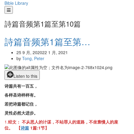
Skip
Bible Library
to
content
詩篇音频第1篇至第10篇
詩篇音频第1篇至第…
25 9 月, 2020
22 1 月, 2021
by
Tong, Peter
Listen to this
诗篇共有一百五，
各样圣诗样样有。
若把诗篇都记住，
灵性必然大进步。
1.
经文： 不从恶人的计谋，不站罪人的道路，不坐亵慢人的座
位。
【
诗篇
1
篇
:1节】