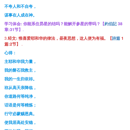
不夸人和不自夸，
谋事在人成在神。
学习体会:
你能系住昴星的结吗？能解开参星的带吗？【
約伯記
38
章
:31
节
】
.
3.
经文: 惟喜爱耶和华的律法，昼夜思想，这人便为有福。【
詩篇
1
篇
:2
节
】
.
心得：
主耶和华我力量，
我的磐石我救主，
我的一生归依祢。
祢从高天亲降临，
你道路何等纯净，
话语是何等精炼；
行守必蒙赐恩典。
使我居高处安稳，