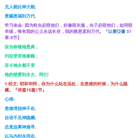
无人能比神大能,
赏赐恩福到万代.
学习体会:
因为蛀虫必咬他们，好像咬衣服，虫子必咬他们，如同咬
羊绒，惟有我的公义永远长存，我的救恩直到万代。『
以賽亞書
51
章
:8
节
】
应当称颂祂恩典，
列祖受苦祂眷顾；
至今祂永都不变
祂的慈爱到永古。阿们
!
9.
经文:
耶和华阿，你为什么站在远处，在患难的时候，为什么隐
藏。『诗篇10篇1节』
.
心得:
患难埋怨神不在,
自语不见神隐藏;
总觉远离神难寻,
以马内利永同在.