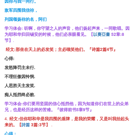
因祢与我一同行。
敌军四围我信祢，
列国颂扬祢的名，阿们
学习体会:
听啊，你守望之人的声音，他们扬起声来，一同歌唱。因
为耶和华归回锡安的时候，他们必亲眼看见。【
以賽亞書
52
章
:8
节
】
.
经文:
那坐在天上的必发笑；主必嗤笑他们。『诗篇2篇4节』
心得
:
发
怒降
罚
主未
行.
不理狂傲因怜
悯.
人思
胜
天主
发
笑.
痴人抵
挡终
必
败.
学习体会:
你们要用坚固的信心抵挡他，因为知道你们在世上的众弟
兄，也是经历这样的苦难。『彼得前书5章9节』
4.
经文:
但你耶和华是我四围的盾牌，是我的荣耀，又是叫我抬起头
来的。【
詩篇
3
篇
:3
节
】
.
心得：