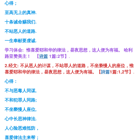
心得；
至高无上的真神.
十条诫命赐我们.
不站恶人的道路.
一生奉献要虔诚.
学习体会:
惟喜爱耶和华的律法，昼夜思想，这人便为有福。 哈利
路亚赞美主！ 【
诗篇
1
篇
:2节】
.
2.经文: 不从恶人的计谋，不站罪人的道路，不坐亵慢人的座位，惟
喜爱耶和华的律法，昼夜思想，这人便为有福。【
詩篇
1
篇
:1,2
节
】
.
心得：
不与恶毒人同谋,
不和犯罪人同路;
不坐褻慢人座位,
心中长思神律法.
人心险恶难抵防，
喜爱律法主来帮；