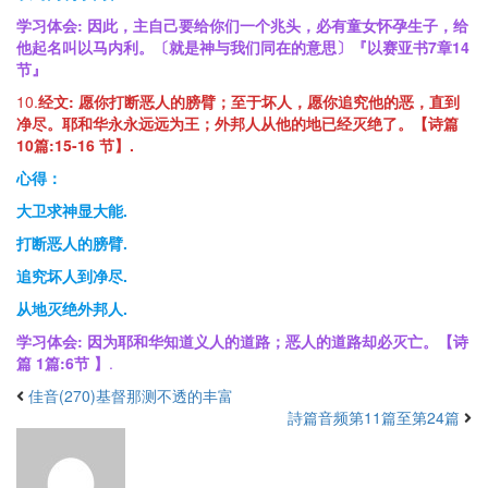
学习体会:
因此，主自己要给你们一个兆头，必有童女怀孕生子，给
他起名叫以马内利。〔就是神与我们同在的意思〕『以赛亚书7章14
节』
10.
经文:
愿你打断恶人的膀臂；至于坏人，愿你追究他的恶，直到
净尽。耶和华永永远远为王；外邦人从他的地已经灭绝了。【诗篇
10
篇
:15-16
节
】.
心得：
大卫求神显大能.
打断恶人的膀臂.
追究坏人到净尽.
从地灭绝外邦人.
学习体会:
因为耶和华知道义人的道路；恶人的道路却必灭亡。【诗
篇 1
篇
:6
节
】
.
佳音(270)基督那测不透的丰富
詩篇音频第11篇至第24篇