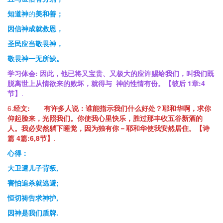
知道神
的
美和善；
因信神成就救恩，
圣民应当敬畏神，
敬畏神一无所缺。
学习体会:
因此，他已将又宝贵、又极大的应许赐给我们，叫我们既
脱离世上从情欲来的败坏，就得与 神的性情有份。【彼后 1
章
:4
节
】
.
6.
经文:
有许多人说：谁能指示我们什么好处？耶和华啊，求你
仰起脸来，光照我们。你使我心里快乐，胜过那丰收五谷新酒的
人。我必安然躺下睡觉，因为独有你－耶和华使我安然居住。【诗
篇 4
篇
:6,8
节
】
.
心得：
大卫遭儿子背叛,
害怕追杀就逃避;
恒切祷告求神护,
因神是我们盾牌.