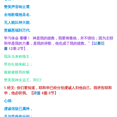
赞美声音响云霄.
全地歌颂祂圣名.
无人能比神大能
.
赏赐恩福到万代.
学习体会
看哪！ 神是我的拯救，我要倚靠他，并不惧怕；因为主耶
和华是我的力量，是我的诗歌，他也成了我的拯救。”【
以賽亞
書
12
章
:2
节
】
.
我应当来称颂主，
带你礼物来献上；
被赦被赎我欢畅
赞美我神永远王。阿们!
5.
经文:
你们要知道，耶和华已经分别虔诚人归他自己。我求告耶和
华，他必听我。【
詩篇
4
篇
:3
节
】
.
心得:
虔诚信徒已属神，
且与世俗有分别；