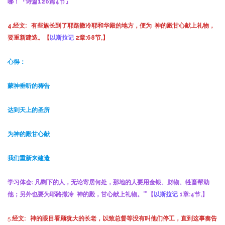
哪！『诗篇126篇4节』
4.
经文:
有些族长到了耶路撒冷耶和华殿的地方，便为 神的殿甘心献上礼物，
要重新建造。【
以斯拉记
2
章
:68
节
,
】
心得：
蒙神垂听的祷告
达到天上的圣所
为神的殿甘心献
我们重新来建造
学习体会:
凡剩下的人，无论寄居何处，那地的人要用金银、财物、牲畜帮助
他；另外也要为耶路撒冷 神的殿，甘心献上礼物。’”【
以斯拉记
1
章
:4
节
,
】
5.
经文:
神的眼目看顾犹大的长老，以致总督等没有叫他们停工，直到这事奏告