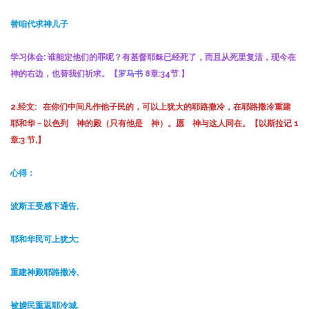
替咱代求神儿子
学习体会:
谁能定他们的罪呢？有基督耶稣已经死了，而且从死里复活，现今在
神的右边，也替我们祈求。
【
罗马书
8
章
:34节
,
】
2.
经文:
在你们中间凡作他子民的，可以上犹大的耶路撒冷，在耶路撒冷重建
耶和华－以色列 神的殿（只有他是 神）。愿 神与这人同在。
【
以斯拉记 1
章
:3
节
,
】
心得：
波斯王受感下通告,
耶和华民可上犹大;
重建神殿耶路撒冷,
被掳民重返耶冷城.