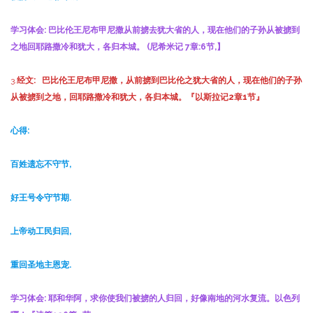
学习体会:
巴比伦王尼布甲尼撒从前掳去犹大省的人，现在他们的子孙从被掳到
之地回耶路撒冷和犹大，各归本城。 (尼希米记 7
章
:6
节
,
】
3.
经文:
巴比伦王尼布甲尼撒，从前掳到巴比伦之犹大省的人，现在他们的子孙
从被掳到之地，回耶路撒冷和犹大，各归本城。『以斯拉记2章1节』
心得:
百姓遗忘不守节,
好王号令守节期.
上帝动工民归回,
重回圣地主恩宠.
学习体会:
耶和华阿，求你使我们被掳的人归回，好像南地的河水复流。以色列