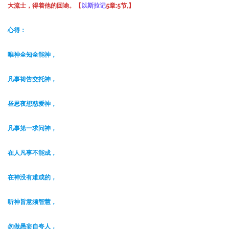
大流士，得着他的回谕。【
以斯拉记
5
章
:5
节
,
】
心得：
唯神全知全能神，
凡事祷告交托神，
昼思夜想慈爱神，
凡事第一求问神，
在人凡事不能成，
在神没有难成的，
听神旨意须智慧，
勿做愚妄自夸人，