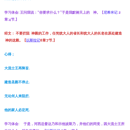
学习体会:
王问我说：“你要求什么？”于是我默祷天上的 神。【
尼希米记
2
章
:4
节
,
】
经文： 不要拦阻 神殿的工作，任凭犹大人的省长和犹大人的长老在原处建造
神的这殿。
【
以斯拉记
6章:7节,】
心得；
大流士王再降旨.
建造圣殿不停止.
无论何人来阻拦.
他的家人必定死.
学习体会:
于是，河西总督达乃和示他波斯乃，并他们的同党，因大流士王所