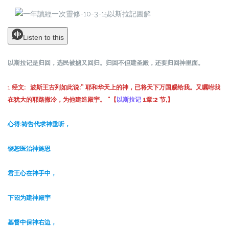
Listen to this
以斯拉记是归回，选民被掳又回归。归回不但建圣殿，还要归回神里面。
1.
经文:
波斯王古列如此说:” 耶和华天上的神，已将天下万国赐给我。又嘱咐我
在犹大的耶路撒冷，为他建造殿宇。 “
【
以斯拉记
1
章
:2
节
,
】
心得:
祷告代求神垂听，
饶恕医治神施恩
君王心在神手中，
下诏为建神殿宇
基督中保神右边，