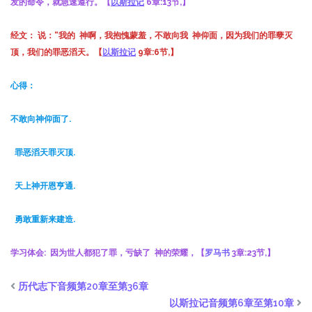
发的命令，就急速遵行。【
以斯拉记
6章:13节,】
经文： 说：“我的 神啊，我抱愧蒙羞，不敢向我 神仰面，因为我们的罪孽灭
顶，我们的罪恶滔天。
【
以斯拉记
9章:6节,】
心得：
不敢向神仰面了.
罪恶滔天罪灭顶.
天上神开恩亨通.
勇敢重新来建造.
学习体会:
因为世人都犯了罪，亏缺了 神的荣耀，【
罗马书
3
章
:23
节,
】
历代志下音频第20章至第36章
以斯拉记音频第6章至第10章