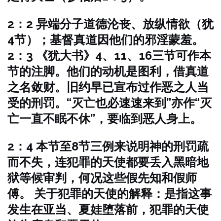
2：2 异端分子道德沦丧、放纵情欲（犹
4节）；基督真道因他们的邪淫蒙羞。
2：3 《犹大书》4、11、16三节可作本
节的注脚。他们的动机是图利，借真道
之名敛财。旧约早已宣布过作恶之人当
受的刑罚。“灭亡也必速速来到”亦作“灭
亡一直不眠不休”，要临到恶人身上。
2：4 本节至8节三例来说明神的刑罚疏
而不失，连犯罪的天使都要丢入黑暗地
狱等候审判，何况这些假先知和假师
傅。
关于犯罪的天使的解释：是指这事
发生在亚当、夏娃堕落前，犯罪的天使