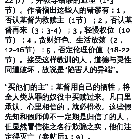
22节），并教导错谬的道理（1-3
节）。作者指出这些人的错谬有：1，
否认基督为救赎主（1节）；2，否认基
督再来（3：3-4）；3，轻慢权位（10
节）；4，贪财好色、生活放荡（2，
12-16节）；5，否定伦理价值（18-22
节）。接受这样教训的人，道德与灵性
同遭破坏，故说是“陷害人的异端”。
“买他们的主”：基督用自己的牺牲，将
全人类从罪的奴役中买赎过来。凡口里
承认、心里相信的，就必得救。这些假
先知和假师傅不一定期是归信了的人，
但显然冒信徒之名行欺骗之实，他们注
定得灭亡（参帖后1：9）。