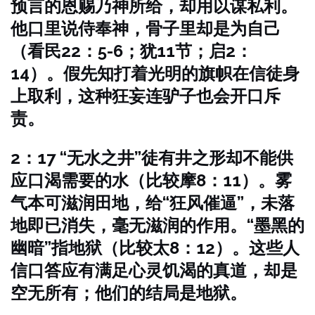
预言的恩赐乃神所给，却用以谋私利。
他口里说侍奉神，骨子里却是为自己
（看民22：5-6；犹11节；启2：
14）。假先知打着光明的旗帜在信徒身
上取利，这种狂妄连驴子也会开口斥
责。
2：17 “无水之井”徒有井之形却不能供
应口渴需要的水（比较摩8：11）。雾
气本可滋润田地，给“狂风催逼”，未落
地即已消失，毫无滋润的作用。“墨黑的
幽暗”指地狱（比较太8：12）。这些人
信口答应有满足心灵饥渴的真道，却是
空无所有；他们的结局是地狱。