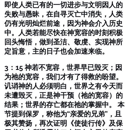
即使人类已有的一切进步与文明因人的
失败与愚昧，在自寻灭亡中消失，人类
仍有光明灿烂前途，因为神会介入历史
中。人类若能尽快在神宽容的时刻积极
回头悔悟，做到圣洁、敬虔、实现神所
定旨意，主的日子也会加速来临。
3：15 神若不宽容，世界早已毁灭；因
为祂的宽容，我们才有了得救的盼望。
讥诮神的人必须明白，世界之有今天而
未遭毁灭，正是神干预（祂的宽容）的
结果；世界的存亡都在祂的掌握中。
本
节提到保罗，称他为“亲爱的兄弟”，且
极其赞扬，再次证明《使徒行传》及保