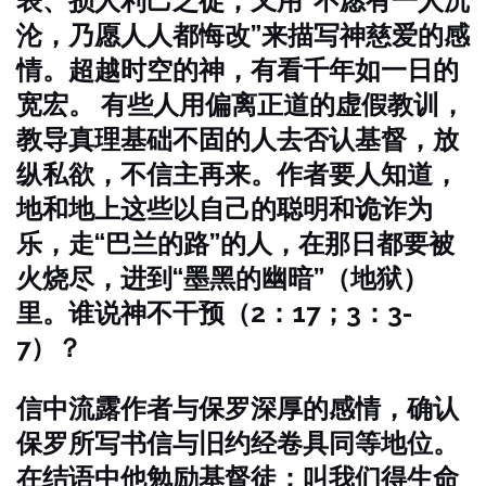
表、损人利己之徒；又用“不愿有一人沉
沦，乃愿人人都悔改”来描写神慈爱的感
情。超越时空的神，有看千年如一日的
宽宏。
有些人用偏离正道的虚假教训，
教导真理基础不固的人去否认基督，放
纵私欲，不信主再来。作者要人知道，
地和地上这些以自己的聪明和诡诈为
乐，走“巴兰的路”的人，在那日都要被
火烧尽，进到“墨黑的幽暗”（地狱）
里。谁说神不干预（2：17；3：3-
7）？
信中流露作者与保罗深厚的感情，确认
保罗所写书信与旧约经卷具同等地位。
在结语中他勉励基督徒：叫我们得生命