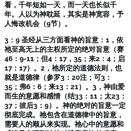
看，千年短如一天，而一天也长似千
年。人以为神耽延，其实是神宽容，予
人悔改机会（9节）。
3：9 圣经从三方面看神的旨意：1，依
祂至高无上的主权所定的绝对旨意（赛
46：9-11；但4：17，35；来2：4；启
17：17）。2，祂所定的道德法则，也
就是道德律（参罗3：20注；可3：
35；弗6：6；来13：21）。3，神由爱
而生的意愿和感情（结33：11；太23：
37；彼后3：9）。神的绝对的旨意一定
彻底完成。祂包含在道德律中的旨意，
需要人的顺从来实现。祂心中的意愿和