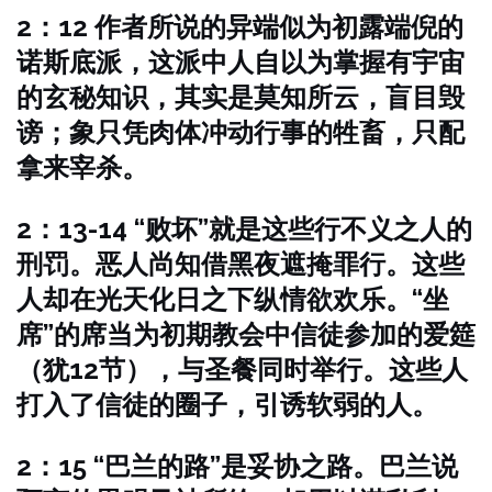
2：12 作者所说的异端似为初露端倪的
诺斯底派，这派中人自以为掌握有宇宙
的玄秘知识，其实是莫知所云，盲目毁
谤；象只凭肉体冲动行事的牲畜，只配
拿来宰杀。
2：13-14 “败坏”就是这些行不义之人的
刑罚。恶人尚知借黑夜遮掩罪行。这些
人却在光天化日之下纵情欲欢乐。“坐
席”的席当为初期教会中信徒参加的爱筵
（犹12节），与圣餐同时举行。这些人
打入了信徒的圈子，引诱软弱的人。
2：15 “巴兰的路”是妥协之路。巴兰说