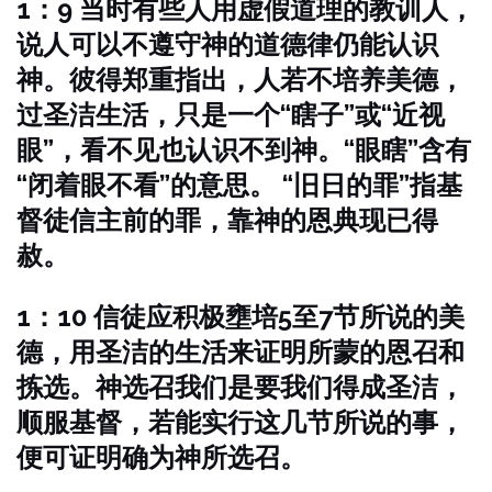
1：9 当时有些人用虚假道理的教训人，
说人可以不遵守神的道德律仍能认识
神。彼得郑重指出，人若不培养美德，
过圣洁生活，只是一个“瞎子”或“近视
眼”，看不见也认识不到神。“眼瞎”含有
“闭着眼不看”的意思。
“旧日的罪”指基
督徒信主前的罪，靠神的恩典现已得
赦。
1：10 信徒应积极壅培5至7节所说的美
德，用圣洁的生活来证明所蒙的恩召和
拣选。神选召我们是要我们得成圣洁，
顺服基督，若能实行这几节所说的事，
便可证明确为神所选召。