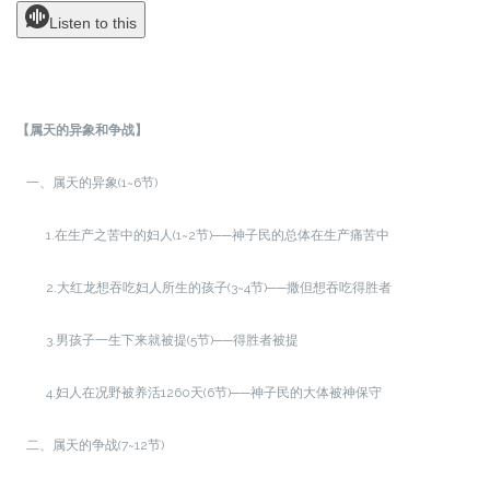
Listen to this
【属天的异象和争战】
一、属天的异象(1~6节)
1.在生产之苦中的妇人(1~2节)──神子民的总体在生产痛苦中
2.大红龙想吞吃妇人所生的孩子(3~4节)──撒但想吞吃得胜者
3.男孩子一生下来就被提(5节)──得胜者被提
4.妇人在况野被养活1260天(6节)──神子民的大体被神保守
二、属天的争战(7~12节)