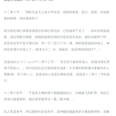
十二章十节：「我听见在天上有大声音说，我神的救恩、能力、国度，并祂基
督的权柄，现在都来到了。
因为那在我们神面前昼夜控告我们弟兄的，已经被摔下去了。」
神从前用血救
赎，现在用能力救赎，神国的权柄在神的宝座前是完全的。撒但未被摔下时，
的旨意在空中是不通行的。等一千二百六十天一满，神的国度就临到地上，神
的旨意通行在地上了。(参考太十二 28；鬼被赶，就是神的国临到了。)
龙逼迫妇人(十二 13~17)
十二章十三节：「龙见自己被摔在地上，就逼迫那生男
孩子的妇人。」
旧约先知在这方面的预言顶多：大灾难时耶路撒冷要被外邦人
围困(例：亚十四 1-2)，龙逼迫妇人就是此事的应验，也就是十二章十二节的执
行。
十二章十四节：「于是有大鹰的两个翅膀赐给妇人，叫她能飞到旷野，到自己
的地方躲避那蛇，她在那里被养活一载二载半载。」
妇人既是表号，所以翅膀也必是表号，是神赐给她超然的力量能跑得快，就像