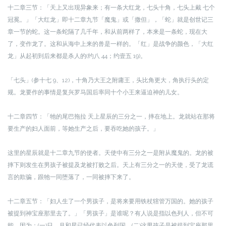
十二章三节：「天上又出现异象来；有一条大红龙，七头十角，七头上戴 七个
冠冕。」「大红龙」即十二章九节「魔鬼」或「撒但」，「蛇」就是创世记三
章一节的蛇。这一条蛇隔了几千年，和从前两样了，本来是一条蛇，现在大
了，变作龙了。这和从海中上来的兽是一样的。「红」是战争的颜色，「大红
龙」从起初到后来都是杀人的(约八 44；约壹五 19)。
「七头」(参十七 9、12)，十角乃大王之附庸王，头比角更大，角执行头的定
规。龙要作的事情是复兴罗马国后率同十个小王来逼迫神的儿女。
十二章四节：「牠的尾巴拖拉 天上星辰的三分之一，摔在地上。龙就站在那将
要生产的妇人面前，等她生产之后，要吞吃她的孩子。」
这里的星辰就是十二章九节的使者。天使中有三分之一是附从魔鬼的。龙的被
摔下则发生在男孩子被提及龙被打败之后。天上有三分之一的天使，受了龙谎
言的欺骗，跟牠一同堕落了，一同被摔下来了。
十二章五节：「妇人生了一个男孩子，是将来要用铁杖辖管万国的。她的孩子
被提到神宝座那里去了。」
「男孩子」是谁呢？有人说是指以色列人，但不可
能，因为：
(一)日、月和星已经代表以色列国。
(二)这男孩子是被提到宝座那里