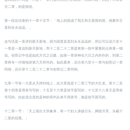
廿二章，则是细述。
第一段近结束的十一章十五节：「地上的国成了我主和主基督的国，祂要作王
直到永永远远。」
这句话是一直讲到新天新地，因为国度是直到永永远远的，所以可以说六至十
一章是一直说到新天新地，而十二至二十二章是将第一段中紧要的点再逐一细
说。创世记中也是如此方式之记载，如第一章讲神在六日之内所作的，到第二
章再专一仔细地讲第六天所作的。如此看来，启示录六至十一章与创世记一章
同例，启示录十二至二十二章与创世记二章同例。
九章一节有一大星从天摔到地上，此大星就是十二章三节的大红龙。
第十二至
第十四章是用表号写的；十五至十六章是按字面写的；十七至十八章又是用表
号写的。此处该注意的是神的审判从来不用表号，都是按字面写的。
十二章一节：「天上现出大异象来，有一个妇人身披日头，脚踏月亮，头戴十
二星的冠冕。」