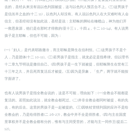
去的，圣经从来没有说以色列国被提，这与以色列人预言合不上。
(三)这男孩子
是信羔羊之血的(十二 11)，以色列人却没有。有人说以色列人在大灾难时有人会
信主，但圣经却没有如此说，圣经是说：主耶稣的脚站在橄榄山，神为他们开
一救恩泉源，他们是在那时才得救的(亚十三 1，十四 4，十二 10-14)。有人说男
孩子是主耶稣，但也不可能，因为：
(一)「妇人」是代表耶路撒冷，而主耶稣是降生在伯利恒。
(二)这男孩子不是个
人，乃是团体(十二 10-11)。
(三)若男孩子是指主，就龙必定是指希律。但以理书
十二章九节明说是撒但自己。
(四)男孩子是一生下就被提，但耶稣降生在世有三
十三年之久，并且死而复活后才被提。
(五)因为是异象，「生产」两字就不能按
字面讲了。
也有人说男孩子是指全教会说的，这是不可能，理由如下：
(一)全教会不能都是
复活的。若照如此说法，就全教会都死过。
(二)并非全教会都同时被提，有的先
去，有的后去。这里的男孩子是一起被提的。
(三)因铁杖管辖列国的应许不是给
全教会的，乃是给得胜者(二 26-27)，教会中并不全是得胜者。
(四)与主在国度
里掌权并不是全教会都有分的，惟有与主同受苦的，才能与主一同作王(提后二
12)。