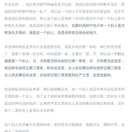
作见证的。」说以色列国守神诫命是可以的，但说以色列国为耶稣作见证，那
就把旧约和新约混在一起了。所以这一个妇人不可能是指马利亚说的，也不可
能是指以色列国说的。
那么这个妇人是谁呢？在旧约圣经中只有一个妇人是与
蛇发生关系的，就是创世记第三章的夏娃。
在新约圣经中也只有一个妇人是与
蛇发生关系的，就是这一个妇人。这是圣经前后相合的地方。
并且神特地在这里说大龙就是那古蛇，就是从前的那一条蛇。神已经指清楚
了，是那一条独一的古蛇，特别是那一条，注重在「那」字。所以这
一个妇人
就是那一个妇人。日、月和星怎样在创世记第一章里，日、月和星也在这里；
蛇怎样在创世记第三章里，蛇也在这里；女人的后裔怎样在创世记第三章里，
女人的后裔也在这里；在创世记第三章里提到生产之苦，这里也提到。
把这两处圣经合起来看，我们就能断定说，这一个妇人就是在神永远旨意里所
定规的那一个女人，到了末了的时候所要碰看的情形。创世记第二章的女人则
是说到神永远的目的；以弗所书第五章的女人是说到教会的地位和前途；启示
录十二章的女人是显出末后的事。
这个妇人在异象中出现的时候，圣经首先记载她是「身披日头，脚踏月亮，头
戴十二星的冠冕」，