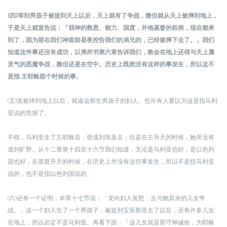
(四)等到男孩子被提到天上以后，天上就有了争战，撒但就从天上被摔到地上，
于是天上就宣告说：「我神的救恩、能力、国度，并祂基督的权柄，现在都来
到了，因为那在我们神面前昼夜控告我们的弟兄的，已经被摔下去了。」我们
知道这件事还没有成功，以弗所书第六章告诉我们，教会在地上还得与天上属
灵气的恶魔争战，撒但还是在空中。历史上既然没有这样的事发生，所以这不
是指 主耶稣那个时候的事。
(五)龙被摔到地上以后，就逼迫那生男孩子的妇人。也许有人要以为这是指马利
亚说的凭据了。
不错，马利亚生了主耶稣后，曾逃到埃及去；但是在主升天的时候，她并没有
逃到旷野。从十二章第十四至十六节我们知道，无论是马利亚也好，是以色列
国也好，在基督升天的时候，在历史上并没有这些事发生，所以不是指马利亚
说的，也不是指以色列国说的。
(六)还有一个证明：本章十七节说：「龙向妇人发怒，去与她其余的儿女争
战。」这一个妇人生了一个男孩子，被提到宝座那里去了以后，还有许多儿女
在地上，所以必定不是马利亚。再看下面：「这儿女就是那守神诫命，为耶稣