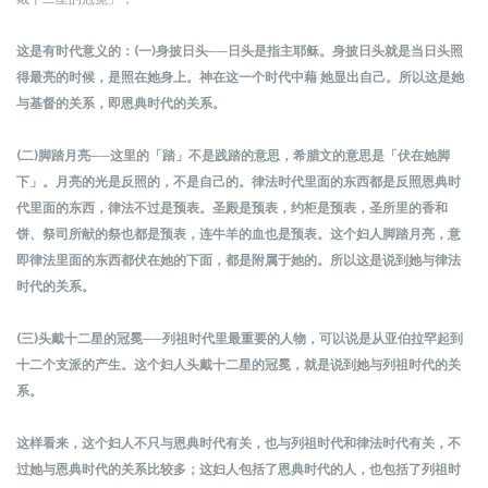
这是有时代意义的：
(一)身披日头──日头是指主耶稣。身披日头就是当日头照
得最亮的时候，是照在她身上。神在这一个时代中藉 她显出自己。所以这是她
与基督的关系，即恩典时代的关系。
(二)脚踏月亮──这里的「踏」不是践踏的意思，希腊文的意思是「伏在她脚
下」。月亮的光是反照的，不是自己的。律法时代里面的东西都是反照恩典时
代里面的东西，律法不过是预表。圣殿是预表，约柜是预表，圣所里的香和
饼、祭司所献的祭也都是预表，连牛羊的血也是预表。这个妇人脚踏月亮，意
即律法里面的东西都伏在她的下面，都是附属于她的。所以这是说到她与律法
时代的关系。
(三)头戴十二星的冠冕──列祖时代里最重要的人物，可以说是从亚伯拉罕起到
十二个支派的产生。这个妇人头戴十二星的冠冕，就是说到她与列祖时代的关
系。
这样看来，这个妇人不只与恩典时代有关，也与列祖时代和律法时代有关，不
过她与恩典时代的关系比较多；这妇人包括了恩典时代的人，也包括了列祖时