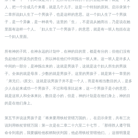
人，把一个分成几个来看，就是几个儿子。这是一个特别的原则。启示录第十
二章所说妇人生了一个男孩子，也是这样的意思。这一个妇人生了一个男孩
子，是一个异象，是一种表号。这里的「生」，不是说从她而出，乃是说在她
里面有这样一个人。「妇人生了一个男孩子」的意思，就是有一班人包括在这
一个妇人里面。
所有神的子民，在神永远的计划中，在神的目的里，都是有分的；但他们没有
负起他们所该负的责任，所以神在他们中间拣出一班人来。这一班人是许多人
中间的一部分，是神拣出来的，这就是男孩子，这就是这个妇人所生的男孩
子。全体
的就是母亲，少数的就是男孩子。这里的男孩子，就是第十一章里的
「弟兄们」(原文)。这就是说男孩子并不是一个人，而是有相当数目的人，是多
少人合起来成功一个男孩子。不过和母亲比起来，这一个男孩子是小的意思，
就是这班人和全体来比，数目是小的，但是，神的计划是在他们身上，神的目
的是在他们身上。
第五节并说这男孩子是「将来要用铁杖管辖万国的」。在启示录里，共有三次
说到用铁杖管辖万国：第一次是在二章二十六至二十七节，「那得胜人遵守我
命令到底的，我要赐给他权柄制伏列国，他必用铁杖管辖他们。」这很明显是