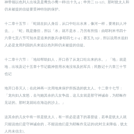
神带领以色列人出埃及是鹰负小鹰一样(出十九 4；申卅二 11-12)。那时犹太人和
仍未被提的信徒要受神特别的保护。
十二章十五节：「蛇就在妇人身后，从口中吐出水来，像河一样，要将妇人冲
去。」
「蛇」既是撒但，所以「水」就不是水，乃另有所指：由耶利米书四十
六章七至八节可知水是追来的敌兵(参耶四七 2-4；赛五九 19)，所以说用水追妇
人必是龙用列国的兵来追以色列和仍未被提的信徒。
十二章十六节：「地却帮助妇人，开口吞了从龙口吐出来的水。」
「地」就是
地，出埃及记十五章十节记载神曾用水淹没埃及的军兵；民数记十六章三十节
也记
地开口吞灭人；在此神再一次用地来保护所拣选的犹太人。
十二章十七节：
「龙向妇人发怒，去与她其余的儿女争战，这儿女就是那守神诫命，为耶稣作
见证的。那时龙就站在海边的沙上。」
这其余的儿女中有一班是犹太人，有一班必是遗下的基督徒，若单是犹太人就
只能说他们是守神诫命的，不能说他们是为耶稣作见证的(此时主未降临，犹太
人尚未信主)。