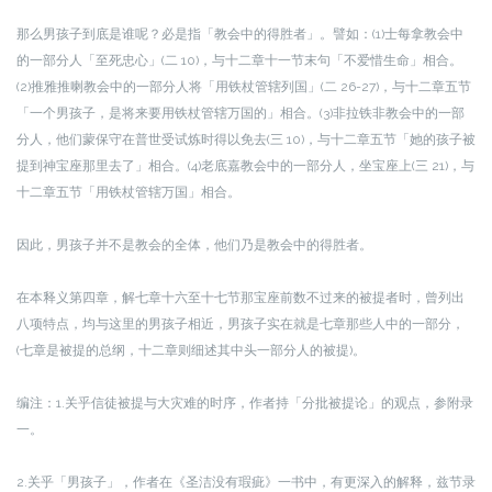
那么男孩子到底是谁呢？必是指「教会中的得胜者」。譬如：(1)士每拿教会中
的一部分人「至死忠心」(二 10)，与十二章十一节末句「不爱惜生命」相合。
(2)推雅推喇教会中的一部分人将「用铁杖管辖列国」(二 26-27)，与十二章五节
「一个男孩子，是将来要用铁杖管辖万国的」相合。(3)非拉铁非教会中的一部
分人，他们蒙保守在普世受试炼时得以免去(三 10)，与十二章五节「她的孩子被
提到神宝座那里去了」相合。(4)老底嘉教会中的一部分人，坐宝座上(三 21)，与
十二章五节「用铁杖管辖万国」相合。
因此，男孩子并不是教会的全体，他们乃是教会中的得胜者。
在本释义第四章，解七章十六至十七节那宝座前数不过来的被提者时，曾列出
八项特点，均与这里的男孩子相近，男孩子实在就是七章那些人中的一部分，
(七章是被提的总纲，十二章则细述其中头一部分人的被提)。
编注：1.关乎信徒被提与大灾难的时序，作者持「分批被提论」的观点，参附录
一。
2.关乎「男孩子」，作者在《圣洁没有瑕疵》一书中，有更深入的解释，兹节录