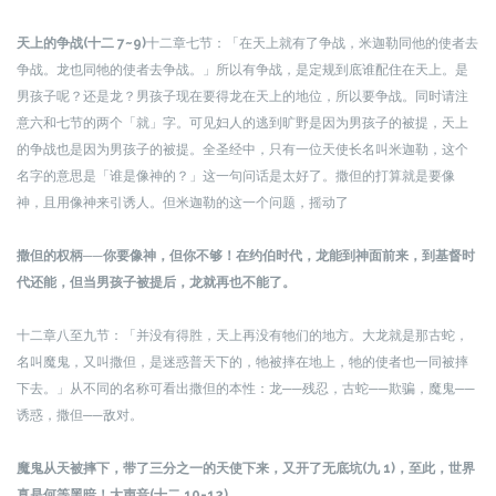
天上的争战(十二 7~9)
十二章七节：「在天上就有了争战，米迦勒同他的使者去
争战。龙也同牠的使者去争战。」
所以有争战，是定规到底谁配住在天上。是
男孩子呢？还是龙？男孩子现在要得龙在天上的地位，所以要争战。同时请注
意六和七节的两个「就」字。可见妇人的逃到旷野是因为男孩子的被提，天上
的争战也是因为男孩子的被提。全圣经中，只有一位天使长名叫米迦勒，这个
名字的意思是「谁是像神的？」这一句问话是太好了。撒但的打算就是要像
神，且用像神来引诱人。但米迦勒的这一个问题，摇动了
撒但的权柄──
你要像神，但你不够！
在约伯时代，龙能到神面前来，到基督时
代还能，但当男孩子被提后，龙就再也不能了。
十二章八至九节：「并没有得胜，天上再没有牠们的地方。大龙就是那古蛇，
名叫魔鬼，又叫撒但，是迷惑普天下的，牠被摔在地上，牠的使者也一同被摔
下去。」
从不同的名称可看出撒但的本性：龙──残忍，古蛇──欺骗，魔鬼──
诱惑，撒但──敌对。
魔鬼从天被摔下，带了三分之一的天使下来，又开了无底坑(九 1)，至此，世界
真是何等黑暗！
大声音(十二 10-12)