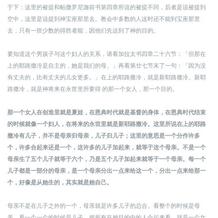
于下：
这里的被提和帖撒罗尼迦前书第四章所说的被提不同，后者是说被提到
空中，这里是说提到神宝座那里去。教会中多数的人这时还不能到宝座那里
去，只有一班少数的得胜者能，因他们先达到了神的目的。
要知道这个男孩子与这个妇人的关系，请看加拉太书四章二十六节：「但那在
上的耶路撒冷是自主的，她是我们的母。」再看第廿七节末了一句：「因为没
有丈夫的，比有丈夫的儿女更多。」在上的耶路撒冷，就是新耶路撒冷。新耶
路撒冷，就是神将来在永世里所要得 的那一个女人，那一个目的。
那一个女人在创造里就是夏娃，在恩典时代就是基督的身体，在恩典时代结束
的时候就像一个妇人，在将来的永世里就是新耶路撒冷。这里所说在上的耶路
撒冷有儿子，并不是母亲归母亲，儿子归儿子；这里的意思是一个分作许多
个，许多合起来还是一个，这许多的儿子加起来，就等于这个母亲。不是一个
母亲生了五个儿子就等于六个，乃是五个儿子加起来就等于一个母亲。每一个
儿子都是一部分的母亲，是一个母亲分出一点来给这一个，分出一点来给那一
个，好像是从她生的，其实就是她自己。
母亲不是在儿子之外的一个，母亲就是许多儿子的总合。看整个的时候是母
亲，看一个一个的时候是儿子。把所有在神目的中的人合起来看，就是一个女