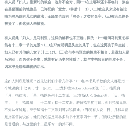
有人说「妇人」指新约的教会，这并不全对，因(一)在主耶稣还未再临前，教会
在基督面前的地位是一已许配的「童女」(林后十一 3)，(二)教会从来没有被比
喻为母亲或有儿女的说法，圣经里也没有「母会」之类的名字。(三)教会至终是
被提了，但这妇人未被提。
有人说此「妇人」是马利亚，这样的解释也不正确，因为：(一)请问马利亚怎样
能有十二章一节的光景？(二)主耶稣明明是头生的儿子，但在这男孩子降生前，
妇人已有其他的儿女了(十二 17)。(三)这与本书预言的性质不相合，若说妇人是
马利亚，而男孩子是主，就带有记历史的性质了，就与本书预言的性质不合，
因本书是耶稣基督的启示。
这妇人到底是谁呢？首先让我们来看几件事：
(一)按本书凡单数的女人都是指 一
个城说的(十七 18，廿一 9-10)。
(二)戈怀德(Robert Govett)说「日」指恩典，
「月」指律法，「星」指以色列十二支派。
(三)赛斯(J. K. Seiss)说，「日」指
主，「月」指魔鬼，「十二星」指十二支派。若日指主犹可说，但月指魔鬼就
不知从何解起，至于星指十二支派则可以说得通。
(四)另有人说：日、月和星都
是指基督徒说的，他们的凭据是哥林多前书十五章四十一节，但该处所指的星
是普通的，与这里的十二星系专一的并不同。