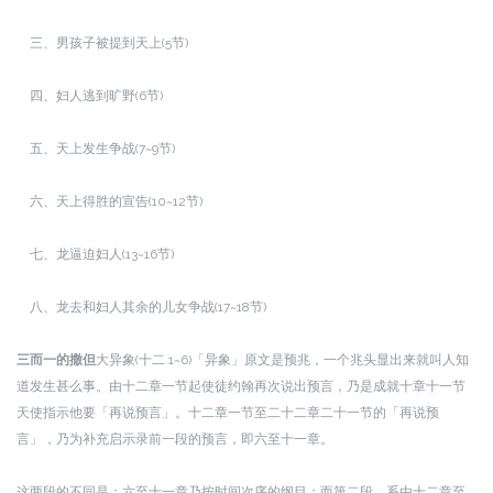
三、男孩子被提到天上(5节)
四、妇人逃到旷野(6节)
五、天上发生争战(7~9节)
六、天上得胜的宣告(10~12节)
七、龙逼迫妇人(13~16节)
八、龙去和妇人其余的儿女争战(17~18节)
三而一的撒但
大异象(十二 1~6)
「异象」原文是预兆，一个兆头显出来就叫人知
道发生甚么事。由十二章一节起使徒约翰再次说出预言，乃是成就十章十一节
天使指示他要「再说预言」。
十二章一节至二十二章二十一节的「再说预
言」，乃为补充启示录前一段的预言，即六至十一章。
这两段的不同是：六至十一章乃按时间次序的纲目；而第二段，系由十二章至