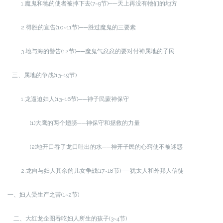
1.魔鬼和牠的使者被摔下去(7~9节)──天上再没有牠们的地方
2.得胜的宣告(10~11节)──胜过魔鬼的三要素
3.地与海的警告(12节)──魔鬼气忿忿的要对付神属地的子民
三、属地的争战(13~19节)
1.龙逼迫妇人(13~16节)──神子民蒙神保守
(1)大鹰的两个翅膀──神保守和拯救的力量
(2)地开口吞了龙口吐出的水──神开子民的心窍使不被迷惑
2.龙向与妇人其余的儿女争战(17~18节)──犹太人和外邦人信徒
一、妇人受生产之苦(1~2节)
二、大红龙企图吞吃妇人所生的孩子(3~4节)