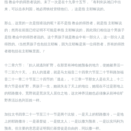
指 教会中的得胜者说的。末了一次是在十九章十五节，「有利剑从祂口中出
来，可以击杀列国，祂必用铁杖管辖他们。」这是指 主耶稣说的。
那么，这里的一次是指谁说的呢？若不是指 教会的得胜者，就是指 主耶稣说
的；然而在前面已经证明不可能是单指 主耶稣说的，因此我们相信这个男孩子
是指 教会中的得胜者说的。这个男孩子就是教会中有一部分人，这一部分人是
得胜的。(当然男孩子也包括主耶稣，因为主耶稣是第一位得胜者，所有的得胜
者都包括在主耶稣里面。)*
十二章六节：「妇人就逃到旷野，在那里有神给她预备的地方，使她被养活一
千二百六十天。」
妇人的逃避，就是马太福音二十四章六节至二十节和路加福
音二十一章二十节至二十四节的「逃走」。十三章一节那女人是在天上，十二
章六节是在旷野，男孩子一生，她就失去了天上的地位，她现在不过是那地上
的耶路撒冷。荒野就是荒凉无人居住之地，这次神养活她也必须像从前神在旷
野养活以色列百姓一样。
加拉太书四章二十一节至三十一节是两个比较，一是天上的耶路撒冷，一是地
上的耶路撒冷；
一是基督徒，一是犹太人；一是以撒为预表，一是以实玛利为
预表。但主要的意思是证明我们基督徒是自由的，同以撒一样。