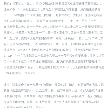
我们的答案是：「妇人」是指代表以色列国和其后又生出基督徒的耶路撒冷，
理由如下：
(一)读创世记三十七章九至十节就知太阳指雅各，月亮指雅各的妻
子，十二星则指十二支派说的。因为日、月和星在此一并提到，这使我们相信
这妇人就是指耶路撒冷──常被用来代表以色列。
(二)十二章一节的「生产」，
在以赛亚书二十六章十七至十八节，耶利米书六章二十二至二十五节(锡安即耶
路撒冷)、十三章十九至二十一节，三十章六至七节，弥迦书四章八至十节、五
章一至三节，先知明说将来耶路撒冷有一艰难，好像生产一样。
(三)十二章七节
有天使米迦勒帮助他们，在但以理书十二章一节说，米迦勒要在艰难中起来帮
助以色列。
(四)这妇人是代表包括以色列国的耶路撒冷，神令她逃到旷野(十二
6、14)，主也在马太福音二十四章十六至二十一节明说他们要逃跑，而路加福音
二十一章二十至二十四节说的也很清楚。
(五)为何说基督徒是出于耶路撒冷？1.
因主是犹大的狮子(五 5)；2.救恩是出于犹大(约四 22)；3.上面所提的耶路撒冷是
「我们的母亲」(加四 26)。
编注：以上是作者在一九三○年的亮光，其后他对「妇人」有更透亮的看见，记
载在《圣洁没有瑕疵》(一九五三年出版)，兹节录如后。
这一个妇人是谁？这是
许多解经家所一直争辩的。有人说她是指耶稣的母亲马利亚说的，有人说她是
指以色列国说的。但是，凭 圣经来看，这个妇人不可能是指主的母亲马利亚，
也不可能单指以色列国，因为：