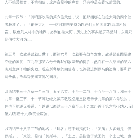
人不接受福音，不肯相信，这声音是神的声音，只有神是在香坛后面的。
九章十四节：「吩咐那吹号的第六位天使，说，把那捆绑在伯拉大河的四个使
者释放了。」
「伯拉大河」──这河将来要成为以色列人的国界(以西结所预
言)。以色列人将来的地界，必到伯拉大河，历史上的事实是罗马盛时，东境只
到伯拉大河为止。
第五号一吹敌基督就出世了，而第六号一吹就要有战争发生。敌基督企图要建
立牠的国度。在九章那第六号告诉我们敌基督的得胜，然而在十六章里的第六
碗则宣判了牠的失败。现在所释放的四使者，也许要进到罗马的边境，要和罗
马争战，敌基督要建立牠的国度。
以西结书三十八章一至三节、五至六节、十至十二节、十五至十八节，和三十
九章一至三节、十一节等处经文虽不敢说必定是指启示录九章的第六号说的，
但也不能说无关系。可以说以西结三十八章至三十九章起首于第六号(启九)，到
第六碗(启十六)则完全应验。
以西结三十八章二节的地名，「玛各」还不知指何处，「罗施」人多知是「俄
罗斯」，「米设」是指「莫斯科」，「土巴」是指位于俄国的一个土巴城。也