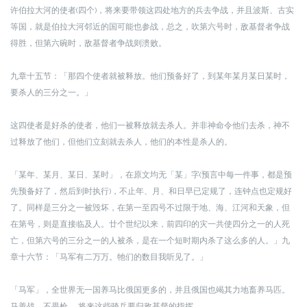
许伯拉大河的使者(四个)，将来要带领这四处地方的兵去争战，并且波斯、古实
等国，就是伯拉大河邻近的国可能也参战，总之，吹第六号时，敌基督者争战
得胜，但第六碗时，敌基督者争战则溃败。
九章十五节：「那四个使者就被释放。他们预备好了，到某年某月某日某时，
要杀人的三分之一。」
这四使者是好杀的使者，他们一被释放就去杀人。并非神命令他们去杀，神不
过释放了他们，但他们立刻就去杀人，他们的本性是杀人的。
「某年、某月、某日、某时」，在原文均无「某」字(预言中每一件事，都是预
先预备好了，然后到时执行)，不止年、月、和日早已定规了，连钟点也定规好
了。
同样是三分之一被毁坏，在第一至四号不过限于地、海、江河和天象，但
在第号，则是直接临及人。廿个世纪以来，前四印的灾一共使四分之一的人死
亡，但第六号的三分之一的人被杀，是在一个短时期内杀了这么多的人。」
九
章十六节：「马军有二万万。牠们的数目我听见了。」
「马军」，全世界无一国养马比俄国更多的，并且俄国也竭其力地畜养马匹。
马善战，不畏枪 ，将来这些骑兵要归敌基督的指挥。