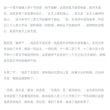
这一个星不能像八章十节的星，按字面解，这里的星乃接受钥匙，能开无底
坑。
这星是谁？就是撒但自己。「从天上落到地上」，原文是「从天上被摔到
地上」，这与本书十二章九节的被摔下相合。「星」在圣经中是指使者，约伯
记三十八章七节说「那时晨星一同歌唱，神的众子也都欢呼」，就明明告诉我
们，星是代表天上的天使。
既然是「被摔下」，就必定不是好星，他是装作光明的天使来骗人。
全启示录
所说的三年羊，都是一同起头，一同结局。十一章二至三节，十二章六至十四
节和十三章五节都是同时的，这星被摔下必在四十二个月之先(大灾难前)，因牠
是在第五号时就被摔下的。
九章二节：「他开了无底坑，便有烟从坑里往上冒，好像大火炉的烟。日头和
天堂，都因这烟昏暗了。」
「无底」原文是「最深」的意思，「无底坑」是「最深的坑」，这无底坑到底
在何处呢？乃是魔鬼的住处。路加福音八章二十八节和三十一节告诉我们这是
鬼受苦的地方，因有鬼，所以苦。鬼到了世界，就成了鬼的世界了。