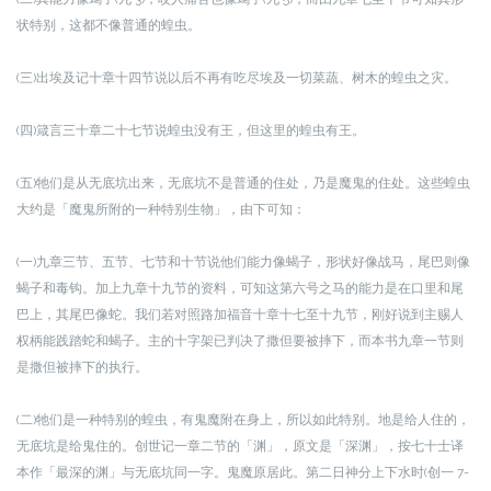
状特别，这都不
像普通的蝗虫。
(三)出埃及记十章十四节说以后不再有吃尽埃及一切菜蔬、树木的蝗虫之灾。
(四)箴言三十章二十七节说蝗虫没有王，但这里的蝗虫有王。
(五)牠们是从无底坑出来，无底坑不是普通的住处，乃是魔鬼的住处。
这些蝗虫
大约是「魔鬼所附的一种特别生物」，由下可知：
(一)九章三节、五节、七节和十节说他们能力像蝎子，形状好像战马，尾巴则像
蝎子和毒钩。加上九章十九节的资料，可知这第六号之马的能力是在口里和尾
巴上，其尾巴像蛇。我们若对照路加福音十章十七至十九节，刚好说到主赐人
权柄能践踏蛇和蝎子。主的十字架已判决了撒但要被摔下，而本书九章一节则
是撒但被摔下的执行。
(二)牠们是一种特别的蝗虫，有鬼魔附在身上，所以如此特别。
地是给人住的，
无底坑是给鬼住的。创世记一章二节的「渊」，原文是「深渊」，按七十士译
本作「最深的渊」与无底坑同一字。鬼魔原居此。第二日神分上下水时(创一 7-