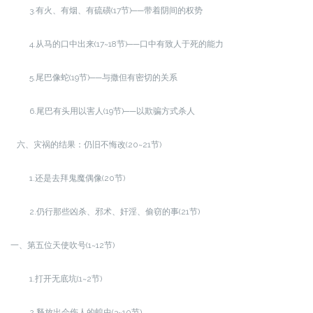
3.有火、有烟、有硫磺(17节)──带着阴间的权势
4.从马的口中出来(17~18节)──口中有致人于死的能力
5.尾巴像蛇(19节)──与撒但有密切的关系
6.尾巴有头用以害人(19节)──以欺骗方式杀人
六、灾祸的结果：仍旧不悔改(20~21节)
1.还是去拜鬼魔偶像(20节)
2.仍行那些凶杀、邪术、奸淫、偷窃的事(21节)
一、第五位天使吹号(1~12节)
1.打开无底坑(1~2节)
2.释放出会伤人的蝗虫(3~10节)