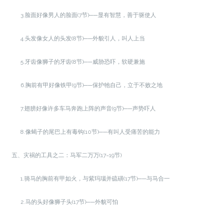
3.脸面好像男人的脸面(7节)──显有智慧，善于驱使人
4.头发像女人的头发(8节)──外貌引人，叫人上当
5.牙齿像狮子的牙齿(8节)──威胁恐吓，软硬兼施
6.胸前有甲好像铁甲(9节)──保护牠自己，立于不败之地
7.翅膀好像许多车马奔跑上阵的声音(9节)──声势吓人
8.像蝎子的尾巴上有毒钩(10节)──有叫人受痛苦的能力
五、灾祸的工具之二：马军二万万(17~19节)
1.骑马的胸前有甲如火，与紫玛瑙并硫磺(17节)──与马合一
2.马的头好像狮子头(17节)──外貌可怕