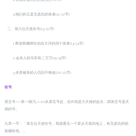
3.牠们的王是无底坑的使者(11~12节)
二、第六位天使吹号(13~21节)
1.释放那捆绑在伯拉大河的四个使者(13~14节)
2.会杀人的马军有二万万(15~19节)
3.未曾被杀的人仍旧不悔改(20~21节)
吹号
第五号──第一祸(九 1~12)
从第五号起，也许就是大灾难的起头，因第五号是灾
祸的号。
九章一节：「第五位天使吹号，我就看见一个星从天落到地上，有无底坑的钥
匙赐给他。」