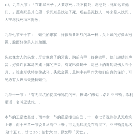
11)。
九章六节：「在那些日子，人要求死，决不得死。愿意死，死却远避他
们。」
愿意死是其心愿，求死则是找法子死。现在是死找人，将来是人找死，
人宁愿找死而不悔改。
九章七节至十节：「蝗虫的形状，好像预备出战的马一样，头上戴的好像金冠
冕，脸面好像男人的脸面。
头发像女人的头发，牙齿像狮子的牙齿。胸前有甲，好像铁甲。他们翅膀的声
音，好像许多车马奔跑上阵的声音。有尾巴像蝎子，尾已上的毒钩能伤人五个
月。」
蝗虫形状特别像战马，头戴金冕，且胸中有甲作为牠们自身的保护，可
见必有人设法去抵抗蝗虫。
九章十一节：「有无底坑的使者作牠们的王。按 希伯来话，名叫亚巴顿，希利
尼话，名叫亚玻伦。」
本节的王是敌基督，而本章一节的星是撒但自己，十一章七节说到兽从无底坑
上来，而十三章一节说兽从海中上来，可见无底坑是在海底下。
亚巴顿是地名
(箴十五 11，廿七 20；伯廿六 6)，原文即「灭亡」。