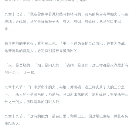
九章十七节：「我在异象中看见那些马和骑马的，骑马的胸前有甲如火，与紫
玛瑙，并硫磺。马的头好像狮子头，有火、有烟、有硫磺，从马的口中出
来。」
骑兵胸前的甲有火，紫和黄三色。「甲」不过为保护自己而已，并非为争战。
这些骑马的都是人，必定特别是被鬼魔所附的。
「火」是焚烧的，「烟」是闷人的，「硫磺」是臭的，这三样都是火湖里所有
的(十九 3，廿一 8)。
九章十八节：「口中所出来的火，与烟，并硫磺，这三样灾杀了人的三分之
一。」
杀人的不是骑马的，乃是马。马口所出来的火、烟和硫磺，将要杀害三
分之一的人，所以是马的口叫人死。
九章十九节：「这马的能力，是在口里，和尾巴上。因这尾巴像蛇，并且有头
用以害人。」