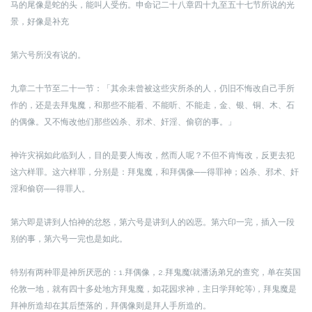
马的尾像是蛇的头，能叫人受伤。申命记二十八章四十九至五十七节所说的光
景，好像是补充
第六号所没有说的。
九章二十节至二十一节：「其余未曾被这些灾所杀的人，仍旧不悔改自己手所
作的，还是去拜鬼魔，和那些不能看、不能听、不能走，金、银、铜、木、石
的偶像。又不悔改他们那些凶杀、邪术、奸淫、偷窃的事。」
神许灾祸如此临到人，目的是要人悔改，然而人呢？不但不肯悔改，反更去犯
这六样罪。这六样罪，分别是：拜鬼魔，和拜偶像──得罪神；凶杀、邪术、奸
淫和偷窃──得罪人。
第六即是讲到人怕神的忿怒，第六号是讲到人的凶恶。第六印一完，插入一段
别的事，第六号一完也是如此。
特别有两种罪是神所厌恶的：1.拜偶像，2.拜鬼魔(就潘汤弟兄的查究，单在英国
伦敦一地，就有四十多处地方拜鬼魔，如花园求神，主日学拜蛇等)，拜鬼魔是
拜神所造却在其后堕落的，拜偶像则是拜人手所造的。