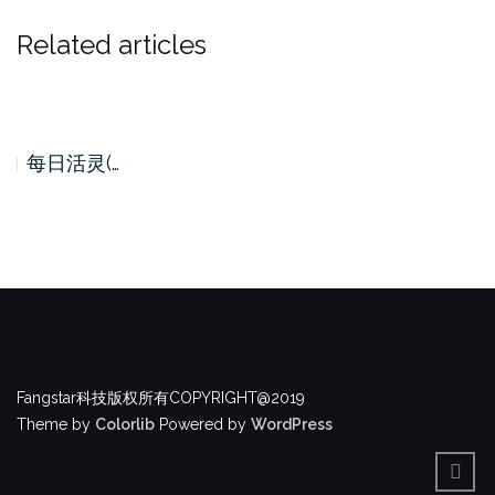
Related articles
每日活灵(…
Fangstar科技版权所有COPYRIGHT@2019
Theme by
Colorlib
Powered by
WordPress