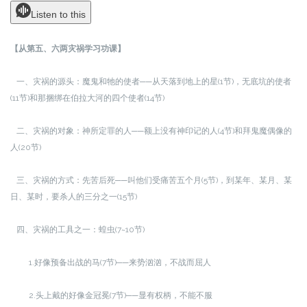
Listen to this
【从第五、六两灾祸学习功课】
一、灾祸的源头：魔鬼和牠的使者──从天落到地上的星(1节)，无底坑的使者
(11节)和那捆绑在伯拉大河的四个使者(14节)
二、灾祸的对象：神所定罪的人──额上没有神印记的人(4节)和拜鬼魔偶像的
人(20节)
三、灾祸的方式：先苦后死──叫他们受痛苦五个月(5节)，到某年、某月、某
日、某时，要杀人的三分之一(15节)
四、灾祸的工具之一：蝗虫(7~10节)
1.好像预备出战的马(7节)──来势汹汹，不战而屈人
2.头上戴的好像金冠冕(7节)──显有权柄，不能不服