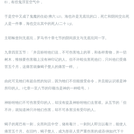
8)，有些鬼浮至空气中，
于是空中又成了鬼魔的住处(弗六 12)。海也许是无底坑的口，死亡和阴间交出死
人是一件事，海也交出其中的死人(二十 13)。
主耶稣曾到无底坑，罗马书十章七节的阴间原文与无底坑同一字。
九章四至五节：「并且吩咐他们说，不可伤害地上的草，和各样青物，并一切
树木，惟独要伤害额上没有神印记的人。但不许蝗虫害死他们，只叫他们受痛
苦五个月，这痛苦就像蝎子螫人的痛苦一样。」
由此可见牠们有超自然的知识，因为牠们不但能接受命令，并且能认识谁是神
所印的人。(七章一至八节的印额当是神的一种暗号。)
神吩咐牠们不可伤害受印的人，却没有提及神吩咐牠们去害谁。从五节的「但
不许」就知道神只许牠们伤害，却不可杀害没有受印的人。
蝎子的尾巴有一刺，尖而利且中空，储有毒汁，一刺到人即注以毒汁，能使人
痛苦五个月。在
旧约，蝎子螫人，成为形容人受严重伤害的成语(例如代下十