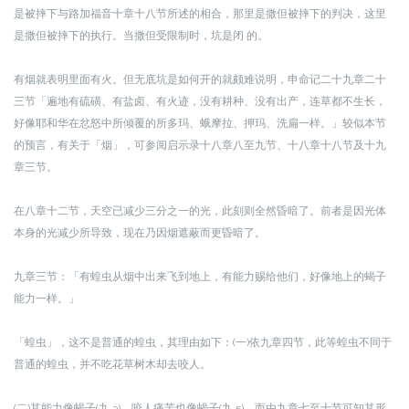
是被摔下与路加福音十章十八节所述的相合，那里是撒但被摔下的判决，这里
是撒但被摔下的执行。当撒但受限制时，坑是闭 的。
有烟就表明里面有火。但无底坑是如何开的就颇难说明，申命记二十九章二十
三节「遍地有硫磺、有盐卤、有火迹，没有耕种、没有出产，连草都不生长，
好像耶和华在忿怒中所倾覆的所多玛、蛾摩拉、押玛、洗扁一样。」较似本节
的预言，有关于「烟」，可参阅启示录十八章八至九节、十八章十八节及十九
章三节。
在八章十二节，天空已减少三分之一的光，此刻则全然昏暗了。前者是因光体
本身的光减少所导致，现在乃因烟遮蔽而更昏暗了。
九章三节：「有蝗虫从烟中出来飞到地上，有能力赐给他们，好像地上的蝎子
能力一样。」
「蝗虫」，这不是普通的蝗虫，其理由如下：
(一)依九章四节，此等蝗虫不同于
普通的蝗虫，并不吃花草树木却去咬人。
(二)其能力像蝎子(九 3)，咬人痛苦也像蝎子(九 5)，而由九章七至十节可知其形