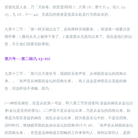
亚玻伦是人名，乃「灭命者」的意思(耶四 7，六章 26；赛十六 4；但八 24-
25，九 26，十一 44)。无底坑的使者是按其出处及行为而命名的。
九章十二节：「第一样灾祸过去了，还有两样灾祸要来。」
研读第一祸要注意
两件事：
1.撒但从天上被摔下来了。
2.敌基督从无底坑出来了。现在是他们的出
世，不久他们就要实际掌权。
第六号──第二祸(九 13~21)
九章十三节：「第六位天使吹号，我就听见有声音，从神面前金坛的四角出
来。」
「有声音从神面前金坛的四角出来」，有人说这是神答应众圣徒的祷
告，但这样说不准确，因为：
(一)神答应祷告，应是从吹第一号起，即八章三节所述香同 圣徒的祷告从金坛出
来(金坛是圣所的香
坛)。
(二)声音不是从金坛出来，乃是从金坛的四角出来。如
果是为答应圣徒的祷告，就应从金坛出来，因为香是在坛中的，不是在四角。
旧约时代，惟独赎罪祭的血涂在金坛的四角(利十六 18)，「有声音从神面前金坛
的四角出来」，意思是说神根据主耶稣的工作来审判人，神所以审判人，是因