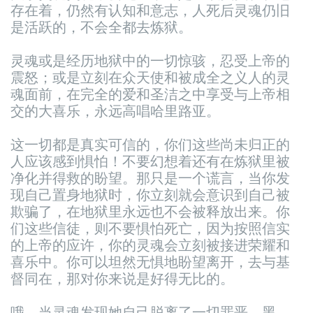
存在着，仍然有认知和意志，人死后灵魂仍旧
是活跃的，不会全都去炼狱。
灵魂或是经历地狱中的一切惊骇，忍受上帝的
震怒；或是立刻在众天使和被成全之义人的灵
魂面前，在完全的爱和圣洁之中享受与上帝相
交的大喜乐，永远高唱哈里路亚。
这一切都是真实可信的，你们这些尚未归正的
人应该感到惧怕！不要幻想着还有在炼狱里被
净化并得救的盼望。那只是一个谎言，当你发
现自己置身地狱时，你立刻就会意识到自己被
欺骗了，在地狱里永远也不会被释放出来。
你
们这些信徒，则不要惧怕死亡，因为按照信实
的上帝的应许，你的灵魂会立刻被接进荣耀和
喜乐中。你可以坦然无惧地盼望离开，去与基
督同在，那对你来说是好得无比的。
哦，当灵魂发现她自己脱离了一切罪恶、黑