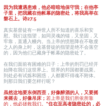
因为我遭遇患难，他必暗暗地保守我；在他亭
子里，把我藏在他帐幕的隐密处，将我高举在
磐石上。诗27:5
真实基督徒有一种世人所不知道的喜乐和安
慰。我们这指望，如同灵魂的锚，又坚固，又
牢靠，直通入幔内。当上帝的愤怒降在不敬虔
之人的身上时，这基督徒的指望是绝不会落空
的，因为他们已藏身于帐幕的隐密处了。
在我们面前有困难的日子；上帝的刑罚已经开
始降在我们这世界上。世界的邦国都要战栗。
到处必有试炼和困惑，人都要吓得魂不附体。
到那日我们要怎样行呢？
虽然这地要东倒西歪，好像醉酒的人，又要摇
来摇去，好像吊床；
若上帝是我们所依所靠
的，他必拯救我们。
“住在至高者隐密处的，必