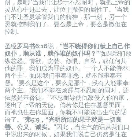
耐，是吧!“当我们让步于不忍耐时，就把上帝的
灵从心中赶出去，让位于撒但的属性了。”当我
们不让圣灵掌管我们的精神，那一刻，另一个
灵就控制我们了。要么是上帝，要么是撒但在
控制。
圣经
罗马书6:16
说，
“岂不晓得你们献上自己作
奴仆，顺从谁，就作谁的奴仆吗？”
“如果我们放
纵忿怒、情欲、贪婪、怨恨、自私，或任何其
他的罪，我们成为罪的奴仆。‘一个人不能侍奉
两个主’。如果我们事奉罪恶，就不能事奉基
督。”要么是这个，要么是那个，没有人能事奉
两个主。
“我们不能在烦躁与不忍耐的同时，还
依然是基督徒。”
“不忍耐导使仇敌侵入你的家，
逐出了上帝的天使。倘若你是住在基督里面，
而祂也住在你里面，你就不可能说出生气的话
语了。”
弗5:9，“光明所结的果子就是一切良
善、公义、诚实。”
因此，当生气的话从我们口
中说出来的时候，如果我们说自己仍然是住在