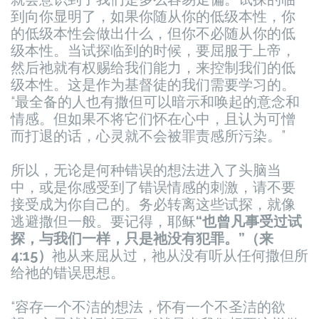
到向你显明了，如果你随从你的低级本性，你
的低级本性会做出什么，但你不必随从你的低
级本性。当试探临到的时候，要屈服于上帝，
然后祂就有权赐给我们能力，来控制我们的低
级本性。这是作为基督徒的我们需要学习的。
“最全备的人也有撒但可以暗示和唤起的意念和
情感。但如果不将它们怀在心中，且认为可憎
而打退的话，心灵就不会被罪责感所污染。”
所以，无论是何种错误的想法进入了头脑当
中，或是你感受到了错误情感的刺激，请不要
接受成为你自己的。务必转离这些试探，就像
逃避撒但一般。要记得，耶稣
“也曾凡事受过试
探，与我们一样，只是祂没有犯罪。”（来
4:15）
祂从来屈从过，祂从没有听从任何撒但所
给祂的错误思想。
“容存一个不洁的想法，怀有一个不圣洁的欲