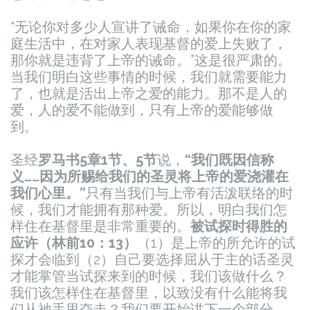
“无论你对多少人宣讲了诫命，如果你在你的家
庭生活中，在对家人表现基督的爱上失败了，
那你就是违背了上帝的诫命。”这是很严肃的。
当我们明白这些事情的时候，我们就需要能力
了，也就是活出上帝之爱的能力。那不是人的
爱，人的爱不能做到，只有上帝的爱能够做
到。
圣经
罗马书5章1节、5节
说，
“我们既因信称
义……因为所赐给我们的圣灵将上帝的爱浇灌在
我们心里。”
只有当我们与上帝有活泼联络的时
候，我们才能拥有那种爱。所以，明白我们怎
样住在基督里是非常重要的。
被试探时得胜的
应许（林前10：13）
（1）是上帝的所允许的试
探才会临到
（2）自己要选择屈从于主的话圣灵
才能掌管
当试探来到的时候，我们该做什么？
我们该怎样住在基督里，以致没有什么能将我
们从祂手里夺走？我们要开始讲下一个部分