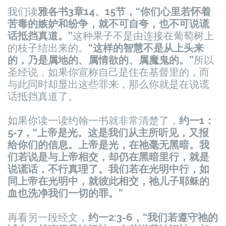
我们读
雅各书3章14、15节，“你们心里若怀着
苦毒的嫉妒和纷争，就不可自夸，也不可说谎
话抵挡真道。”
这种果子不是由连接在葡萄树上
的枝子结出来的。
“这样的智慧不是从上头来
的，乃是属地的、属情欲的、属魔鬼的。”
所以
圣经说，如果你宣称自己是住在基督里的，而
与此同时却显出这些罪来，那么你就是在说谎
话抵挡真道了。
如果你读一读约翰一书就非常清楚了，
约一1：
5-7，“上帝是光。这是我们从主所听见，又报
给你们的信息。上帝是光，在祂毫无黑暗。我
们若说是与上帝相交，却仍在黑暗里行，就是
说谎话，不行真理了。我们若在光明中行，如
同上帝在光明中，就彼此相交，祂儿子耶稣的
血也洗净我们一切的罪。”
再看另一段经文，
约一2:3-6，“我们若遵守祂的