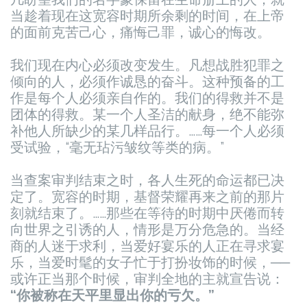
当趁着现在这宽容时期所余剩的时间，在上帝
的面前克苦己心，痛悔己罪，诚心的悔改。
我们现在内心必须改变发生。凡想战胜犯罪之
倾向的人，必须作诚恳的奋斗。这种预备的工
作是每个人必须亲自作的。我们的得救并不是
团体的得救。某一个人圣洁的献身，绝不能弥
补他人所缺少的某几样品行。……每一个人必须
受试验，“毫无玷污皱纹等类的病。”
当查案审判结束之时，各人生死的命运都已决
定了。宽容的时期，基督荣耀再来之前的那片
刻就结束了。……那些在等待的时期中厌倦而转
向世界之引诱的人，情形是万分危急的。当经
商的人迷于求利，当爱好宴乐的人正在寻求宴
乐，当爱时髦的女子忙于打扮妆饰的时候，──
或许正当那个时候，审判全地的主就宣告说：
“你被称在天平里显出你的亏欠。”