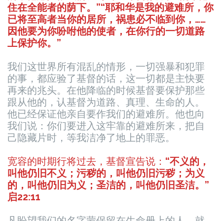
住在全能者的荫下。”“耶和华是我的避难所，你
已将至高者当你的居所，祸患必不临到你，……
因他要为你吩咐他的使者，在你行的一切道路
上保护你。”
我们这世界所有混乱的情形，一切强暴和犯罪
的事，都应验了基督的话，这一切都是主快要
再来的兆头。在他降临的时候基督要保护那些
跟从他的，认基督为道路、真理、生命的人。
他已经保证他亲自要作我们的避难所。他也向
我们说：你们要进入这牢靠的避难所来，把自
己隐藏片时，等我洁净了地上的罪恶。
宽容的时期行将过去，基督宣告说：
“不义的，
叫他仍旧不义；污秽的，叫他仍旧污秽；为义
的，叫他仍旧为义；圣洁的，叫他仍旧圣洁。”
启22:11
凡盼望我们的名字蒙保留在生命册上的人，就