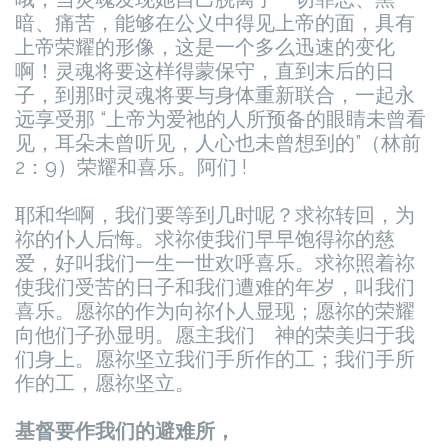
暗、痛苦，能够在公义中得见上帝的面，具有
上帝荣耀的形像，这是一个多么迅速的变化
啊！灵魂将要这样得蒙保守，直到末后的日
子，到那时灵魂将要与身体重新联合，一起永
远享受那 “上帝为爱祂的人所预备的眼睛未曾看
见，耳朵未曾听见，人心也未曾想到的”（林前
2：9）荣耀和喜乐。阿们 !
耶和华啊，我们要等到几时呢？求祢转回，为
祢的仆人后悔。求祢使我们早早饱得祢的慈
爱，好叫我们一生一世欢呼喜乐。求祢照着祢
使我们受苦的日子和我们遭难的年岁，叫我们
喜乐。愿祢的作为向祢仆人显现；愿祢的荣耀
向他们子孙显明。愿主我们 神的荣美归于我
们身上。愿祢坚立我们手所作的工；我们手所
作的工，愿祢坚立。
基督要作我们的避难所，