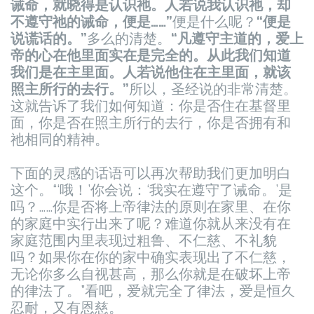
诫命，就晓得是认识祂。人若说我认识祂，却
不遵守祂的诫命，便是……”
便是什么呢？
“便是
说谎话的。”
多么的清楚。
“凡遵守主道的，爱上
帝的心在他里面实在是完全的。从此我们知道
我们是在主里面。人若说他住在主里面，就该
照主所行的去行。”
所以，圣经说的非常清楚。
这就告诉了我们如何知道：你是否住在基督里
面，你是否在照主所行的去行，你是否拥有和
祂相同的精神。
下面的灵感的话语可以再次帮助我们更加明白
这个。“‘哦！’你会说：‘我实在遵守了诫命。’是
吗？……你是否将上帝律法的原则在家里、在你
的家庭中实行出来了呢？难道你就从来没有在
家庭范围内里表现过粗鲁、不仁慈、不礼貌
吗？如果你在你的家中确实表现出了不仁慈，
无论你多么自视甚高，那么你就是在破坏上帝
的律法了。”看吧，爱就完全了律法，爱是恒久
忍耐，又有恩慈。