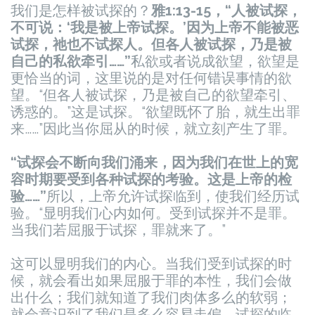
我们是怎样被试探的？
雅1:13-15，“人被试探，
不可说：‘我是被上帝试探。’因为上帝不能被恶
试探，祂也不试探人。但各人被试探，乃是被
自己的私欲牵引……”
私欲或者说成欲望，欲望是
更恰当的词，这里说的是对任何错误事情的欲
望。“但各人被试探，乃是被自己的欲望牵引、
诱惑的。”这是试探。“欲望既怀了胎，就生出罪
来……”因此当你屈从的时候，就立刻产生了罪。
“试探会不断向我们涌来，因为我们在世上的宽
容时期要受到各种试探的考验。这是上帝的检
验……”
所以，上帝允许试探临到，使我们经历试
验。“显明我们心内如何。受到试探并不是罪。
当我们若屈服于试探，罪就来了。”
这可以显明我们的内心。当我们受到试探的时
候，就会看出如果屈服于罪的本性，我们会做
出什么；我们就知道了我们肉体多么的软弱；
就会意识到了我们是多么容易走偏。试探的临