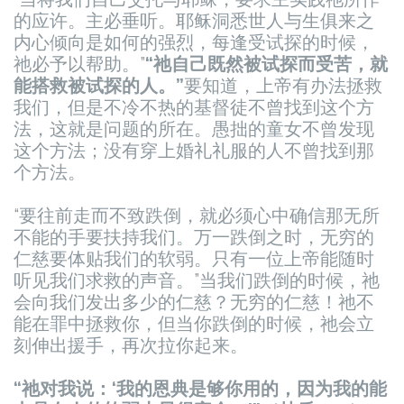
的应许。主必垂听。耶稣洞悉世人与生俱来之
内心倾向是如何的强烈，每逢受试探的时候，
祂必予以帮助。”
“祂自己既然被试探而受苦，就
能搭救被试探的人。”
要知道，上帝有办法拯救
我们，但是不冷不热的基督徒不曾找到这个方
法，这就是问题的所在。愚拙的童女不曾发现
这个方法；没有穿上婚礼礼服的人不曾找到那
个方法。
“要往前走而不致跌倒，就必须心中确信那无所
不能的手要扶持我们。万一跌倒之时，无穷的
仁慈要体贴我们的软弱。只有一位上帝能随时
听见我们求救的声音。”当我们跌倒的时候，祂
会向我们发出多少的仁慈？无穷的仁慈！祂不
能在罪中拯救你，但当你跌倒的时候，祂会立
刻伸出援手，再次拉你起来。
“祂对我说：‘我的恩典是够你用的，因为我的能