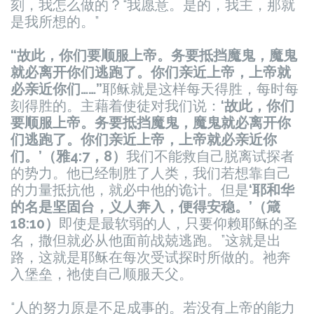
刻，我怎么做的？“我愿意。是的，我主，那就
是我所想的。”
“故此，你们要顺服上帝。务要抵挡魔鬼，魔鬼
就必离开你们逃跑了。你们亲近上帝，上帝就
必亲近你们……”
耶稣就是这样每天得胜，每时每
刻得胜的。
主藉着使徒对我们说：
‘故此，你们
要顺服上帝。务要抵挡魔鬼，魔鬼就必离开你
们逃跑了。你们亲近上帝，上帝就必亲近你
们。’（雅4:7，8）
我们不能救自己脱离试探者
的势力。他已经制胜了人类，我们若想靠自己
的力量抵抗他，就必中他的诡计。但是
‘耶和华
的名是坚固台，义人奔入，便得安稳。’（箴
18:10）
即使是最软弱的人，只要仰赖耶稣的圣
名，撒但就必从他面前战兢逃跑。”这就是出
路，这就是耶稣在每次受试探时所做的。祂奔
入堡垒，祂使自己顺服天父。
“人的努力原是不足成事的。若没有上帝的能力