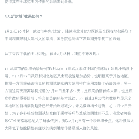
使得其在全球范围内传播的影响降到最低。
3.5.2“封城”效果如何？
1月23日10时起，武汉市率先“封城”。陆续湖北其他地区以及全国各地都采取了
不同程度限制人流出入的举措，国务院也陆续下发延期开学复工的通知。
从丁香园下载的图2和图3。截止2月18日，我们不难发现：
1）武汉市的新增确诊病例在1月24日（即武汉采取“封城”措施后）出现小幅度下
滑。
2）1月27日武汉和湖北地区又出现极速增加趋势，也明显高于其他地区。
推测一方面跟确诊病毒的检测试剂盒的大范围推广应用加快了确诊效率；另一
方面这两天距离最初报道的1月12日差不多14天，是疾病的潜伏终末期，也是疾
病扩散的重要阶段，符合传染病的基本规律。3）截止2月18号的数据均显示全
国地区的新增病例趋势已经开始逐渐减少，未见极速增长趋势。4）2月12日开
始，为了弥补核酸检测试剂盒由于采样等环节造成假阴性的不足，湖北省将临
床CT检测指标也纳入了确诊依据，所以2月13日有一个极速增长点。这种做法大
大降低了核酸阴性有症状的病例继续传播易感人群的风险。