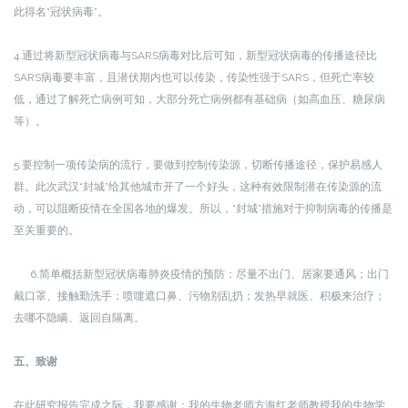
此得名“冠状病毒”。
4.通过将新型冠状病毒与SARS病毒对比后可知，新型冠状病毒的传播途径比
SARS病毒要丰富，且潜伏期内也可以传染，传染性强于SARS，但死亡率较
低，通过了解死亡病例可知，大部分死亡病例都有基础病（如高血压、糖尿病
等）。
5.要控制一项传染病的流行，要做到控制传染源，切断传播途径，保护易感人
群。此次武汉“封城”给其他城市开了一个好头，这种有效限制潜在传染源的流
动，可以阻断疫情在全国各地的爆发。所以，“封城”措施对于抑制病毒的传播是
至关重要的。
6.简单概括新型冠状病毒肺炎疫情的预防：尽量不出门、居家要通风；出门
戴口罩、接触勤洗手；喷嚏遮口鼻、污物别乱扔；发热早就医、积极来治疗；
去哪不隐瞒、返回自隔离。
五、致谢
在此研究报告完成之际，我要感谢：我的生物老师方海红老师教授我的生物学