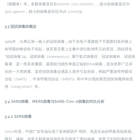
（噬菌体）等。多数病毒直径在100nm（20-200nm），较大的病毒直径为
300-450nm，较小的病毒直径仅为18-22nm[3]。
3.3 冠状病毒的概念
1965年，分离出第一株人的冠状病毒，由于在电子显微镜下可观察到其外膜上
有明显的棒状粒子突起，使其形态看上去像中世纪欧洲帝王的皇冠，因此得名
“冠状病毒”[4]。冠状病毒（coronavirus）属于套式病毒目、冠状病毒科、冠状病
毒属，是一类具有囊膜、基因组为线性单股正链的RNA病毒，是自然界广泛存
在的一大类病毒。某些冠状病毒会感染人类并引起疾病，例如严重急性呼吸综
合征（SARS）、中东呼吸综合征（MERS）和今年出现的新型冠状病毒肺炎疫
情（2019-nCoV）等。
3.4 SARS病毒、MERS病毒与
SARS-Cov-2
病毒
的对比分析
3.4.1 SARS病毒
2002年底，中国广东等地出现了多例原因不 明的、危及生命的呼吸系统疾病。
随后，越南，加拿大和香港等地也先后报道了类似病例。世界卫生组织将此类