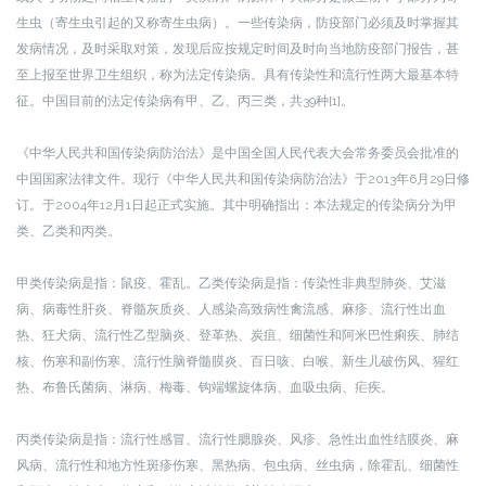
生虫（寄生虫引起的又称寄生虫病）。一些传染病，防疫部门必须及时掌握其
发病情况，及时采取对策，发现后应按规定时间及时向当地防疫部门报告，甚
至上报至世界卫生组织，称为法定传染病。具有传染性和流行性两大最基本特
征。中国目前的法定传染病有甲、乙、丙三类，共39种[1]。
《中华人民共和国传染病防治法》是中国全国人民代表大会常务委员会批准的
中国国家法律文件。现行《中华人民共和国传染病防治法》于2013年6月29日修
订。于2004年12月1日起正式实施。其中明确指出：本法规定的传染病分为甲
类、乙类和丙类。
甲类传染病是指：鼠疫、霍乱。乙类传染病是指：传染性非典型肺炎、艾滋
病、病毒性肝炎、脊髓灰质炎、人感染高致病性禽流感、麻疹、流行性出血
热、狂犬病、流行性乙型脑炎、登革热、炭疽、细菌性和阿米巴性痢疾、肺结
核、伤寒和副伤寒、流行性脑脊髓膜炎、百日咳、白喉、新生儿破伤风、猩红
热、布鲁氏菌病、淋病、梅毒、钩端螺旋体病、血吸虫病、疟疾。
丙类传染病是指：流行性感冒、流行性腮腺炎、风疹、急性出血性结膜炎、麻
风病、流行性和地方性斑疹伤寒、黑热病、包虫病、丝虫病，除霍乱、细菌性