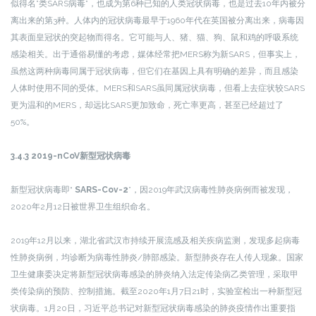
似得名”类SARS病毒”，也成为第6种已知的人类冠状病毒，也是过去10年内被分
离出来的第3种。人体内的冠状病毒最早于1960年代在英国被分离出来，病毒因
其表面皇冠状的突起物而得名。它可能与人、猪、猫、狗、鼠和鸡的呼吸系统
感染相关。出于通俗易懂的考虑，媒体经常把MERS称为新SARS，但事实上，
虽然这两种病毒同属于冠状病毒，但它们在基因上具有明确的差异，而且感染
人体时使用不同的受体。MERS和SARS虽同属冠状病毒，但看上去症状较SARS
更为温和的MERS，却远比SARS更加致命，死亡率更高，甚至已经超过了
50%。
3.4.3 2019-nCoV新型冠状病毒
新型冠状病毒即“
SARS-Cov-2
”，因2019年武汉病毒性肺炎病例而被发现，
2020年2月12日被世界卫生组织命名。
2019年12月以来，湖北省武汉市持续开展流感及相关疾病监测，发现多起病毒
性肺炎病例，均诊断为病毒性肺炎/肺部感染。新型肺炎存在人传人现象。国家
卫生健康委决定将新型冠状病毒感染的肺炎纳入法定传染病乙类管理，采取甲
类传染病的预防、控制措施。截至2020年1月7日21时，实验室检出一种新型冠
状病毒。1月20日，习近平总书记对新型冠状病毒感染的肺炎疫情作出重要指