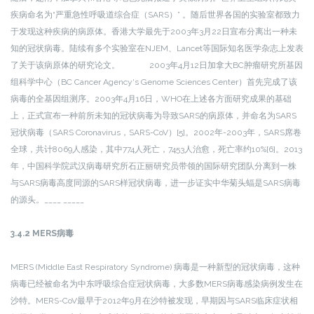
疾病命名为“严重急性呼吸道综合症（SARS）” 。随后世界各国的实验室都致力
于发现这种疾病的病原体。香港大学最先于2003年3月22日宣布分离出一种未
知的冠状病毒。陆续有多个实验室在NJEM、Lancet等国际知名医学杂志上发表
了关于该病原体的研究论文。 2003年4月12日加拿大BC肿瘤研究所基因
组科学中心（BC Cancer Agency‘s Genome Sciences Center）首先完成了该
病毒的全基因组测序。2003年4月16日，WHO在上述各方面研究成果的基础
上，正式宣布一种前所未知的冠状病毒为导致SARS的病原体，并命名为SARS
冠状病毒（SARS Coronavirus，SARS-CoV）[5]。2002年-2003年，SARS席卷
全球，共计8069人感染，其中774人死亡，7453人治愈，死亡率约10%[6]。2013
年，中国科学院武汉病毒研究所石正丽研究员带领的国际研究团队分离到一株
与SARS病毒高度同源的SARS样冠状病毒，进一步证实中华菊头蝠是SARS病毒
的源头。____ _____
3.4.2 MERS病毒
MERS (Middle East Respiratory Syndrome) 病毒是一种新型的冠状病毒，这种
病毒已经被命名为中东呼吸综合症冠状病毒，大多数MERS病毒感染病例发生在
沙特。MERS-CoV最早于2012年9月在沙特被发现，早期因与SARS临床症状相