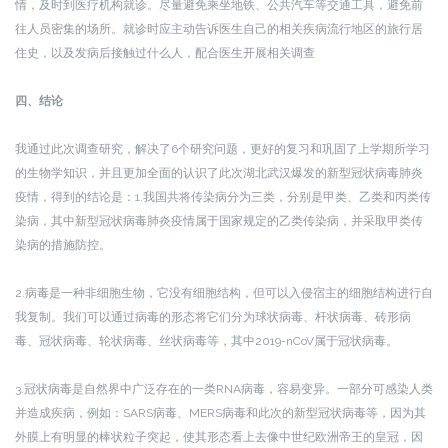
情，及时到医疗机构就诊。尽量避免乘坐地铁、公共汽车等交通工具，避免前
往人员密集的场所。就诊时应主动告诉医生自己的相关疾病流行地区的旅行居
住史，以及发病后接触过什么人，配合医生开展相关调查
四、结论
我通过此次调查研究，解决了6个研究问题，更好的复习和巩固了上学期所学习
的生物学知识，并且更加全面的认识了此次湖北武汉爆发的新型冠状病毒肺炎
疫情，得到的结论是：1.我国共将传染病分为三类，分别是甲类、乙类和丙类传
染病，其中新型冠状病毒肺炎疫情属于国家规定的乙类传染病，并采取甲类传
染病的措施防控。
2.病毒是一种非细胞生物，它没有细胞结构，但可以入侵宿主的细胞结构进行自
我复制。我们可以通过病毒的形态将它们分为球状病毒、杆状病毒、砖形病
毒、冠状病毒、轮状病毒、丝状病毒等，其中2019-nCoV属于冠状病毒。
3.冠状病毒是自然界中广泛存在的一类RNA病毒，容易变异。一部分可感染人类
并造成疾病，例如：SARS病毒、MERS病毒和此次的新型冠状病毒等，因为其
外膜上有明显的棒状粒子突起，使其形态看上去像中世纪欧洲帝王的皇冠，因