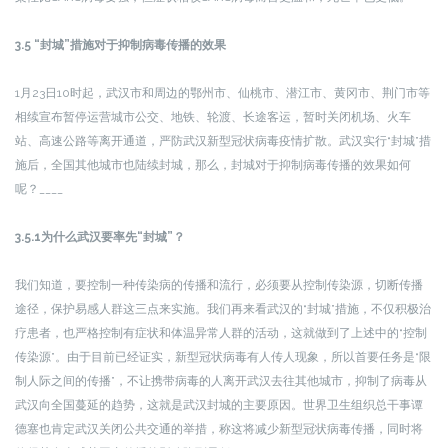
3.5 “封城”措施对于抑制病毒传播的效果
1月23日10时起，武汉市和周边的鄂州市、仙桃市、潜江市、黄冈市、荆门市等
相续宣布暂停运营城市公交、地铁、轮渡、长途客运，暂时关闭机场、火车
站、高速公路等离开通道，严防武汉新型冠状病毒疫情扩散。武汉实行“封城”措
施后，全国其他城市也陆续封城，那么，封城对于抑制病毒传播的效果如何
呢？____
3.5.1为什么武汉要率先“封城”？
我们知道，要控制一种传染病的传播和流行，必须要从控制传染源，切断传播
途径，保护易感人群这三点来实施。我们再来看武汉的“封城”措施，不仅积极治
疗患者，也严格控制有症状和体温异常人群的活动，这就做到了上述中的“控制
传染源”。由于目前已经证实，新型冠状病毒有人传人现象，所以首要任务是“限
制人际之间的传播”，不让携带病毒的人离开武汉去往其他城市，抑制了病毒从
武汉向全国蔓延的趋势，这就是武汉封城的主要原因。世界卫生组织总干事谭
德塞也肯定武汉关闭公共交通的举措，称这将减少新型冠状病毒传播，同时将