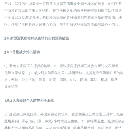
所以，武汉的封城举措一定程度上抑制了病毒在全国各地区的传播，他们为整
个防疫过程做出了重大的牺牲。现在全国各地的医学科研专家和医疗队伍都逆
行驰援武汉及湖北各地，包括疫情保障的各种物资都在源源不断的支援湖北地
区。体现了全国各族人民齐心协力，努力打好这场疫情攻坚战的决心和信心。
3.6 新型冠状病毒肺炎疫情的自我预防措施
3.6.1尽量减少外出活动
1）避免去疾病正在流行的地区。2）建议疾病流行期间减少走亲访友和聚餐，
尽量在家休息。3）减少到人员密集的公共场所活动，尤其是空气流动性差的地
方，例如：公共浴池、温泉、影院、网吧、KTV、商场、车站、机场、码头、
展览馆等。
3.6.2认真做好个人防护和手卫生
1）建议外出佩戴口罩。外出前往公共场所、就医和乘坐公共交通工具时，佩戴
医用外科口罩或N95口罩，佩戴4小时后就应更换。2）保持手卫生。减少接触公
共场所的公用物品和部位；从公共场所返回、咳嗽手捂之后、饭前便后，用洗