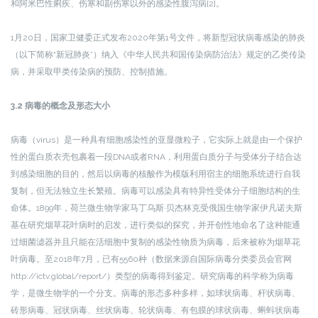
和阿米巴性痢疾、伤寒和副伤寒以外的感染性腹泻病[2]。
1月20日，国家卫健委正式发布2020年第1号文件，将新型冠状病毒感染的肺炎
（以下简称“新冠肺炎”）纳入《中华人民共和国传染病防治法》规定的乙类传染
病，并采取甲类传染病的预防、控制措施。
3.2 病毒的概念及形态大小
病毒（virus）是一种具有细胞感染性的亚显微粒子，它实际上就是由一个保护
性的蛋白质衣壳包裹着一段DNA或者RNA，利用蛋白质分子与受体分子结合达
到感染细胞的目的，然后以病毒的核酸作为模版利用宿主的细胞系统进行自我
复制，但无法独立生长繁殖。病毒可以感染具有特异性受体分子细胞结构的生
命体。1899年，荷兰微生物学家马丁乌斯·贝杰林克受俄国生物学家伊凡诺夫斯
基在研究烟草花叶病时的启发，进行类似的探究，并开创性地命名了这种能通
过细菌滤器并且只能在活细胞中复制的感染性物质为病毒，后来被称为烟草花
叶病毒。至2018年7月，已有5560种（数据来源自国际病毒分类委员会官网
http://ictv.global/report/）类型的病毒得到鉴定。研究病毒的科学称为病毒
学，是微生物学的一个分支。病毒的形态多种多样，如球状病毒、杆状病毒、
砖形病毒、冠状病毒、丝状病毒、轮状病毒、有包膜的球状病毒、蝌蚪状病毒