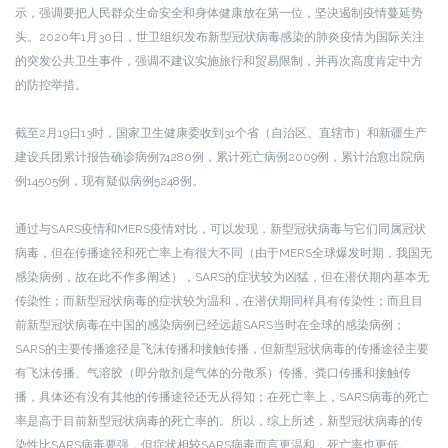
示，强调要把人民群众生命安全和身体健康放在第一位，坚决遏制疫情蔓延势
头。2020年1月30日，世卫组织发布新型冠状病毒感染的肺炎疫情为国际关注
的突发公共卫生事件，强调不建议实施旅行和贸易限制，并再次高度肯定中方
的防控举措。
截至2月19日13时，国家卫生健康委收到31个省（自治区、直辖市）和新疆生产
建设兵团累计报告确诊病例74280例，累计死亡病例2009例，累计治愈出院病
例14505例，现有疑似病例5248例。
通过与SARS疫情和MERS疫情对比，可以发现，新型冠状病毒与它们同属冠状
病毒，但在传播途径和死亡率上有很大不同（由于MERS全球爆发时期，我国无
感染病例，故在此不作多阐述），SARS的症状较为凶猛，但在潜伏期内基本无
传染性；而新型冠状病毒的症状较为温和，在潜伏期同样具有传染性；而且目
前新型冠状病毒在中国的感染病例已经远超SARS当时在全球的感染病例；
SARS的主要传播途径是飞沫传播和接触传播，但新型冠状病毒的传播途径主要
有飞沫传播、气溶胶（即分散剂是气体的分散系）传播、粪口传播和接触传
播，具体还有没有其他的传播途径还无从得知；在死亡率上，SARS病毒的死亡
率是高于目前新型冠状病毒的死亡率的。所以，综上所述，新型冠状病毒的传
染性比SARS病毒要强，但症状相较SARS病毒而言更温和，死亡率也更低。