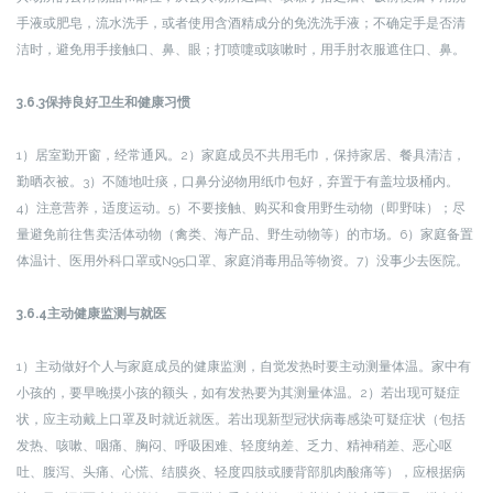
手液或肥皂，流水洗手，或者使用含酒精成分的免洗洗手液；不确定手是否清
洁时，避免用手接触口、鼻、眼；打喷嚏或咳嗽时，用手肘衣服遮住口、鼻。
3.6.3保持良好卫生和健康习惯
1）居室勤开窗，经常通风。2）家庭成员不共用毛巾，保持家居、餐具清洁，
勤晒衣被。3）不随地吐痰，口鼻分泌物用纸巾包好，弃置于有盖垃圾桶内。
4）注意营养，适度运动。5）不要接触、购买和食用野生动物（即野味）；尽
量避免前往售卖活体动物（禽类、海产品、野生动物等）的市场。6）家庭备置
体温计、医用外科口罩或N95口罩、家庭消毒用品等物资。7）没事少去医院。
3.6.4主动健康监测与就医
1）主动做好个人与家庭成员的健康监测，自觉发热时要主动测量体温。家中有
小孩的，要早晚摸小孩的额头，如有发热要为其测量体温。2）若出现可疑症
状，应主动戴上口罩及时就近就医。若出现新型冠状病毒感染可疑症状（包括
发热、咳嗽、咽痛、胸闷、呼吸困难、轻度纳差、乏力、精神稍差、恶心呕
吐、腹泻、头痛、心慌、结膜炎、轻度四肢或腰背部肌肉酸痛等），应根据病