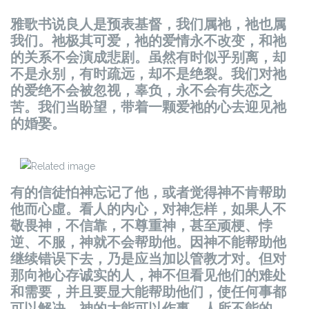
雅歌书说良人是预表基督，我们属祂，祂也属
我们。祂极其可爱，祂的爱情永不改变，和祂
的关系不会演成悲剧。虽然有时似乎别离，却
不是永别，有时疏远，却不是绝裂。我们对祂
的爱绝不会被忽视，辜负，永不会有失恋之
苦。我们当盼望，带着一颗爱祂的心去迎见祂
的婚娶。
有的信徒怕神忘记了他，或者觉得神不肯帮助
他而心虛。看人的内心，对神怎样，如果人不
敬畏神，不信靠，不尊重神，甚至顽梗、悖
逆、不服，神就不会帮助他。因神不能帮助他
继续错误下去，乃是应当加以管教才对。但对
那向祂心存诚实的人，神不但看见他们的难处
和需要，并且要显大能帮助他们，使任何事都
可以解决。神的大能可以作事，人所不能的，