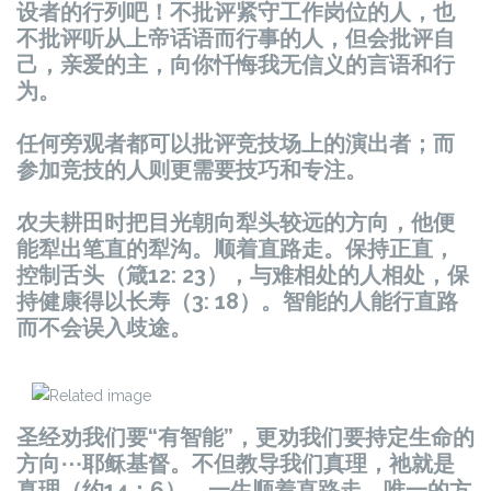
设者的行列吧！不批评紧守工作岗位的人，也
不批评听从上帝话语而行事的人，但会批评自
己，亲爱的主，向你忏悔我无信义的言语和行
为。
任何旁观者都可以批评竞技场上的演出者；而
参加竞技的人则更需要技巧和专注。
农夫耕田时把目光朝向犁头较远的方向，他便
能犁出笔直的犁沟。顺着直路走。保持正直，
控制舌头（箴12: 23），与难相处的人相处，保
持健康得以长寿（3: 18）。智能的人能行直路
而不会误入歧途。
圣经劝我们要“有智能”，更劝我们要持定生命的
方向⋯耶稣基督。不但教导我们真理，祂就是
真理（约14：6）。一生顺着直路走，唯一的方