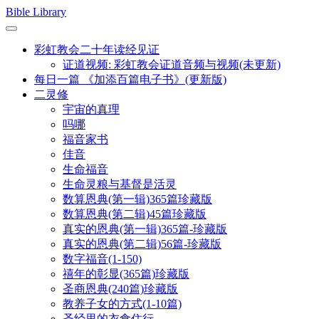
Skip
Bible Library
to
content
彩虹教会二十年读经见证
证道视频: 彩虹教会证道音频与视频(未更新)
每日一篇 《加添百篇电子书》(更新版)
二灵修
宇宙的真理
吗哪
福音家书
佳音
生命福音
生命灵粮与基督是活灵
数算恩典(第一辑)365篇珍藏版
数算恩典(第二辑)45篇珍藏版
真实的恩典(第一辑)365篇-珍藏版
真实的恩典(第二辑)56篇-珍藏版
数字福音(1-150)
禧年的彰显(365篇)珍藏版
圣商恩典(240篇)珍藏版
教养子女的方式(1-10篇)
圣经里的衣食住行