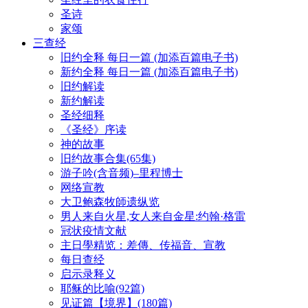
圣诗
家颂
三查经
旧约全释 每日一篇 (加添百篇电子书)
新约全释 每日一篇 (加添百篇电子书)
旧约解读
新约解读
圣经细释
《圣经》序读
神的故事
旧约故事合集(65集)
游子吟(含音频)–里程博士
网络宣教
大卫鲍森牧師遗纵览
男人来自火星,女人来自金星:约翰·格雷
冠状疫情文献
主日學精览：差傳、传福音、宣教
每日查经
启示录释义
耶稣的比喻(92篇)
见证篇【境界】(180篇)