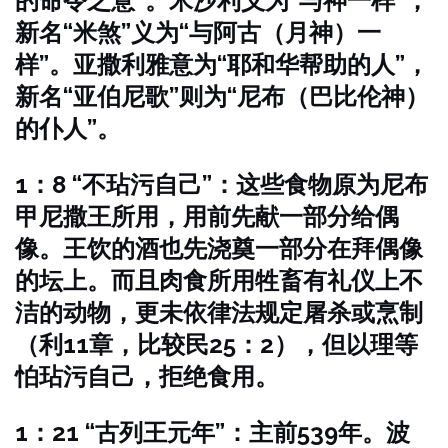
的命令之意”。米沙利义为“与神一样”，
新名“米煞”义为“与阿古（月神）一
样”。亚撒利雅意为“耶和华帮助的人”，
新名“亚伯尼歌”则为“尼布（巴比伦神）
的仆人”。
1：8 “不玷污自己”：这些食物原为尼布
甲尼撒王所用，用前先献一部分给偶
像。王饮的酒也先浇奠一部分在拜偶像
的坛上。而且肉食所用牲畜有礼仪上不
洁的动物，更未依律法规定屠杀或烹制
（利11章，比较民25：2），但以理等
怕玷污自己，拒绝食用。
1：21 “古列王元年”：主前539年。波