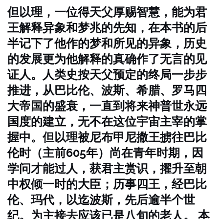
但以理，一位得天父厚赐智慧，能为君
王解释异象和梦兆的先知，在本书的后
半记下了他作的梦和所见的异象，历史
的发展更为他解释的真确作了无言的见
证人。人类史按天父预定的终局一步步
推进，从巴比伦、波斯、希腊、罗马四
大帝国的盛衰，一直到将来神普世永远
国度的建立，无不在这位宇宙主宰的掌
握中。但以理被尼布甲尼撒王掳往巴比
伦时（主前605年）尚在青年时期，因
学问才能过人，获君主赏识，擢升至朝
中权倾一时的大臣；历事四王，经巴比
伦、玛代，以迄波斯，先后逾半个世
纪。为主接去应该已是八旬的老人。
本