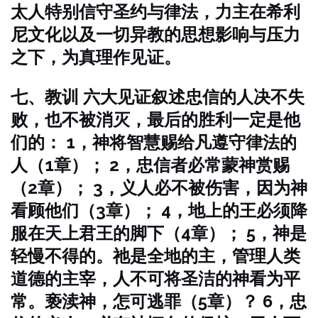
太人特别信守圣约与律法，力主在希利
尼文化以及一切异教的思想影响与压力
之下，为真理作见证。
七、教训
六大见证叙述忠信的人决不失
败，也不被消灭，最后的胜利一定是他
们的：
1，神将智慧赐给凡遵守律法的
人（1章）；
2，忠信者必常蒙神赏赐
（2章）；
3，义人必不被伤害，因为神
看顾他们（3章）；
4，地上的王必须降
服在天上君王的脚下（4章）；
5，神是
轻慢不得的。祂是全地的主，管理人类
道德的主宰，人不可将圣洁的神看为平
常。亵渎神，怎可逃罪（5章）？
6，忠