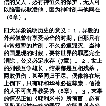
信的义人，必有神恒久的保护，无人可
以陷害或欺凌他，因为神时刻与他同在
（6章）。
四大异象说明历史的意义：
1，异教的
外邦似曾有享受荣华的时期，但那只有
非常短暂的片刻，不久必遭毁灭。当神
的国显现的时候，要将世界的罪恶完全
消除，公义必定永存（7章）。
2，世上
的列强互争雄长，结果都是互相残杀，
两败俱伤，甚至同归于尽。偶像将在坛
上倒下，只有耶和华神必被尊崇，信祂
的人不可向异教妥协（8章）。
3，末事
的情况正如《耶利米书》所预言，必有