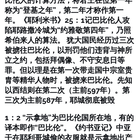
比伦人的计算方法，将君王在位第一年
称为“登基之年”，第二年才称作第一
年。《耶利米书》25：1记巴比伦人攻
陷耶路撒冷城为“约雅敬第四年”，乃照
希伯来人的算法。
犹大国民经历过三次
被掳往巴比伦，以刑罚他们违背与神所
立之约，包括拜偶像、不守安息日等
罪。但以理是在第一次带走国中宗室贵
胄等精华人物时，被掳来巴比伦。先知
以西结则在第二次（主前597年）。第
三次为主前587年，耶城彻底被毁
1：2 “示拿地”为巴比伦国所在地，有的
译本即作“巴比伦”。《约书亚记》中亚
干在耶利哥城偷的衣服就是示拿地出产