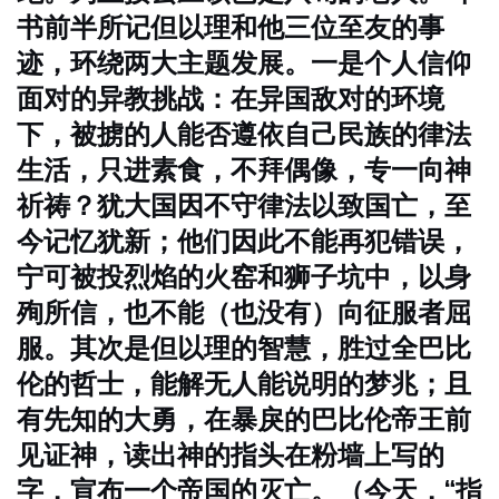
书前半所记但以理和他三位至友的事
迹，环绕两大主题发展。一是个人信仰
面对的异教挑战：在异国敌对的环境
下，被掳的人能否遵依自己民族的律法
生活，只进素食，不拜偶像，专一向神
祈祷？犹大国因不守律法以致国亡，至
今记忆犹新；他们因此不能再犯错误，
宁可被投烈焰的火窑和狮子坑中，以身
殉所信，也不能（也没有）向征服者屈
服。其次是但以理的智慧，胜过全巴比
伦的哲士，能解无人能说明的梦兆；且
有先知的大勇，在暴戾的巴比伦帝王前
见证神，读出神的指头在粉墙上写的
字，宣布一个帝国的灭亡。（今天，“指