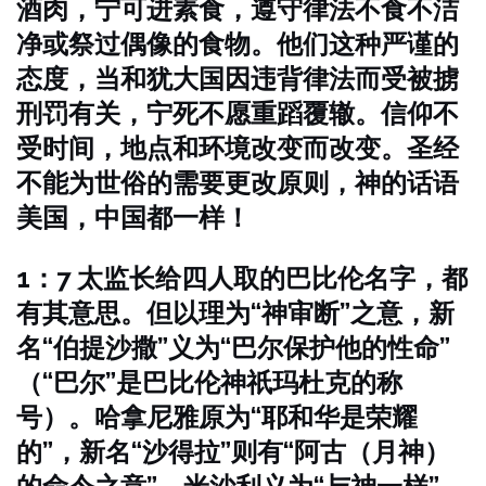
酒肉，宁可进素食，遵守律法不食不洁
净或祭过偶像的食物。他们这种严谨的
态度，当和犹大国因违背律法而受被掳
刑罚有关，宁死不愿重蹈覆辙。信仰不
受时间，地点和环境改变而改变。圣经
不能为世俗的需要更改原则，神的话语
美国，中国都一样！
1：7 太监长给四人取的巴比伦名字，都
有其意思。但以理为“神审断”之意，新
名“伯提沙撒”义为“巴尔保护他的性命”
（“巴尔”是巴比伦神祇玛杜克的称
号）。哈拿尼雅原为“耶和华是荣耀
的”，新名“沙得拉”则有“阿古（月神）